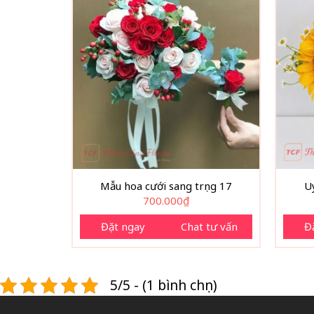
Mẫu hoa cưới sang trọng 17
U
700.000
₫
Đặt ngay
Chat tư vấn
Đ
5/5 - (1 bình chọn)