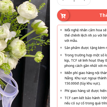
Th
Mỗi nghệ nhân cắm hoa sẽ c
thể chênh lệch nhẹ so với
với mẫu.
Sản phẩm được tặng kèm mi
Trong trường hợp một số l
kịp, TCF sẽ linh hoạt thay
phong cách gần nhất với m
Miễn phí giao hàng nội thà
Nẵng. Khu vực ngoại thành
150.000đ (tùy khu vực).
Phí giao hàng sẽ được hiển 
TCF cam kết bảo hành 100
nếu có sự cố trong quá trì