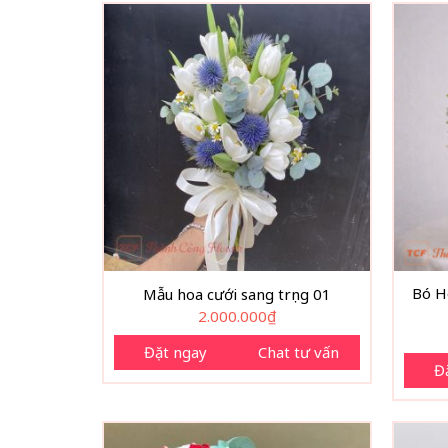
Bó H
Mẫu hoa cưới sang trọng 01
2.000.000
₫
Đặt ngay
Chat tư vấn
Đ