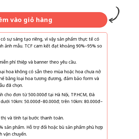
êm vào giỏ hàng
ó sự sáng tạo riêng, vì vậy sản phẩm thực tế có
 hình ảnh mẫu. TCF cam kết đạt khoảng 90%–95% so
ễn phí thiệp và banner theo yêu cầu.
oại hoa không có sẵn theo mùa hoặc hoa chưa nở
 thế bằng loại hoa tương đương, đảm bảo form và
ẫu đã chọn.
nh cho đơn từ 500.000đ tại Hà Nội, TP.HCM, Đà
 dưới 10km: 50.000đ–80.000đ; trên 10km: 80.000đ–
thị và tính tại bước thanh toán.
% sản phẩm. Hỗ trợ đổi hoặc bù sản phẩm phù hợp
nh vận chuyển.