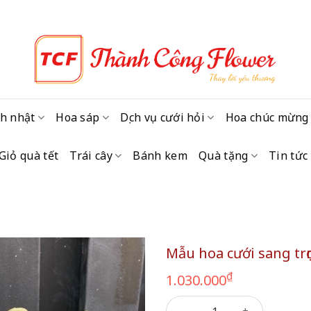
h nhật
Hoa sáp
Dịch vụ cưới hỏi
Hoa chúc mừng
Giỏ quà tết
Trái cây
Bánh kem
Quà tặng
Tin tức
Mẫu hoa cưới sang trọ
₫
1.030.000
Mẫu hoa cưới sang trọng 120 