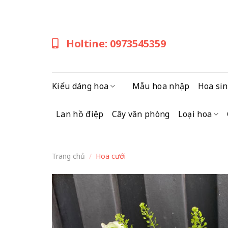
Skip
to
content
Holtine: 0973545359
Kiểu dáng hoa
Mẫu hoa nhập
Hoa sin
Lan hồ điệp
Cây văn phòng
Loại hoa
Trang chủ
/
Hoa cưới