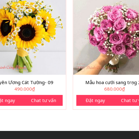
yên Ương Cát Tường- 09
Mẫu hoa cưới sang trọng
490.000
₫
680.000
₫
ặt ngay
Chat tư vấn
Đặt ngay
Chat tư