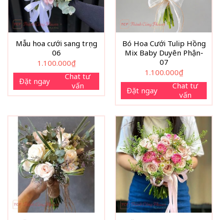
Mẫu hoa cưới sang trọng
Bó Hoa Cưới Tulip Hồng
06
Mix Baby Duyên Phận-
07
1.100.000
₫
1.100.000
₫
Chat tư
Đặt ngay
vấn
Chat tư
Đặt ngay
vấn