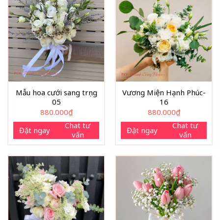
Mẫu hoa cưới sang trọng
Vương Miện Hạnh Phúc-
05
16
880.000
₫
880.000
₫
Chat tư
Chat tư
Đặt ngay
Đặt ngay
vấn
vấn