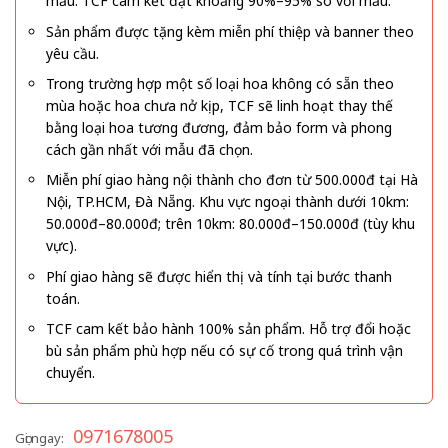
mẫu. TCF cam kết đạt khoảng 90%–95% so với mẫu.
Sản phẩm được tặng kèm miễn phí thiệp và banner theo
yêu cầu.
Trong trường hợp một số loại hoa không có sẵn theo
mùa hoặc hoa chưa nở kịp, TCF sẽ linh hoạt thay thế
bằng loại hoa tương đương, đảm bảo form và phong
cách gần nhất với mẫu đã chọn.
Miễn phí giao hàng nội thành cho đơn từ 500.000đ tại Hà
Nội, TP.HCM, Đà Nẵng. Khu vực ngoại thành dưới 10km:
50.000đ–80.000đ; trên 10km: 80.000đ–150.000đ (tùy khu
vực).
Phí giao hàng sẽ được hiển thị và tính tại bước thanh
toán.
TCF cam kết bảo hành 100% sản phẩm. Hỗ trợ đổi hoặc
bù sản phẩm phù hợp nếu có sự cố trong quá trình vận
chuyển.
0971678005
Gọi ngay: