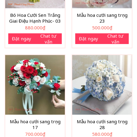
Bó Hoa Cưới Sen Trắng
Mẫu hoa cưới sang trọng
Giai Điệu Hạnh Phúc- 03
23
880.000
₫
500.000
₫
Chat tư
Chat tư
Đặt ngay
Đặt ngay
vấn
vấn
Mẫu hoa cưới sang trọng
Mẫu hoa cưới sang trọng
17
28
700.000
₫
580.000
₫