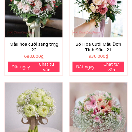
Mẫu hoa cưới sang trọng
Bó Hoa Cưới Mẫu Đơn
22
Tình Đầu- 21
680.000
₫
930.000
₫
Chat tư
Chat tư
Đặt ngay
Đặt ngay
vấn
vấn