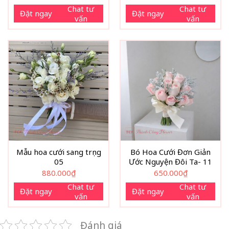
Chat tư
Chat tư
Đặt ngay
Đặt ngay
vấn
vấn
Mẫu hoa cưới sang trọng
Bó Hoa Cưới Đơn Giản
05
Ước Nguyện Đôi Ta- 11
880.000
₫
650.000
₫
Chat tư
Chat tư
Đặt ngay
Đặt ngay
vấn
vấn
Đánh giá