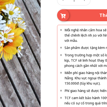
Th
Mỗi nghệ nhân cắm hoa sẽ c
thể chênh lệch nhẹ so với
với mẫu.
Sản phẩm được tặng kèm mi
Trong trường hợp một số l
kịp, TCF sẽ linh hoạt thay
phong cách gần nhất với m
Miễn phí giao hàng nội thà
Nẵng. Khu vực ngoại thành
150.000đ (tùy khu vực).
Phí giao hàng sẽ được hiển 
TCF cam kết bảo hành 100
nếu có sự cố trong quá trì