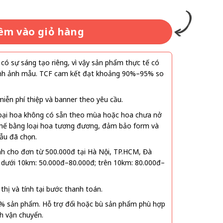
êm vào giỏ hàng
ó sự sáng tạo riêng, vì vậy sản phẩm thực tế có
 hình ảnh mẫu. TCF cam kết đạt khoảng 90%–95% so
ễn phí thiệp và banner theo yêu cầu.
oại hoa không có sẵn theo mùa hoặc hoa chưa nở
 thế bằng loại hoa tương đương, đảm bảo form và
ẫu đã chọn.
nh cho đơn từ 500.000đ tại Hà Nội, TP.HCM, Đà
 dưới 10km: 50.000đ–80.000đ; trên 10km: 80.000đ–
thị và tính tại bước thanh toán.
% sản phẩm. Hỗ trợ đổi hoặc bù sản phẩm phù hợp
nh vận chuyển.