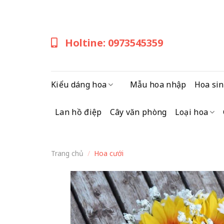
Skip
to
content
Holtine: 0973545359
Kiểu dáng hoa
Mẫu hoa nhập
Hoa sin
Lan hồ điệp
Cây văn phòng
Loại hoa
Trang chủ
/
Hoa cưới