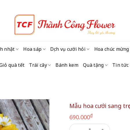
h nhật
Hoa sáp
Dịch vụ cưới hỏi
Hoa chúc mừng
Giỏ quà tết
Trái cây
Bánh kem
Quà tặng
Tin tức
Mẫu hoa cưới sang trọ
₫
690.000
Mẫu hoa cưới sang trọng 68 s