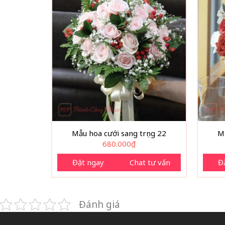
Mẫu hoa cưới sang trọng 22
Mẫ
680.000
₫
Đặt ngay
Chat tư vấn
Đ
Đánh giá