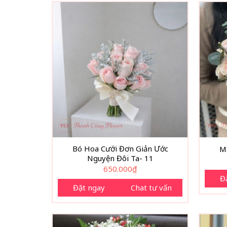
Bó Hoa Cưới Đơn Giản Ước
Mẫ
Nguyện Đôi Ta- 11
650.000
₫
Đ
Đặt ngay
Chat tư vấn