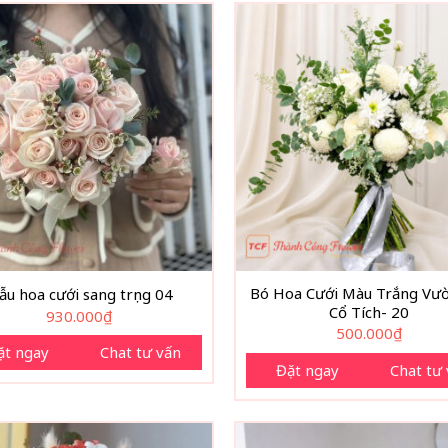
Bó Hoa Cưới Màu Trắng Vư
u hoa cưới sang trọng 04
Cổ Tích- 20
930.000
₫
500.000
₫
ặt ngay
Chat tư vấn
Đặt ngay
Chat tư