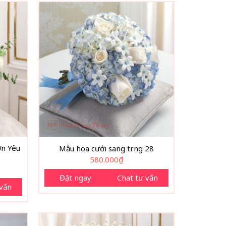
ờn Yêu
Mẫu hoa cưới sang trọng 28
580.000
₫
Đặt ngay
Chat tư vấn
 vấn