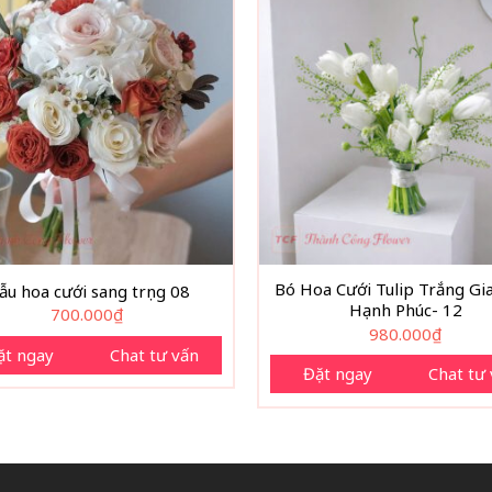
Bó Hoa Cưới Tulip Trắng Gia
u hoa cưới sang trọng 08
Hạnh Phúc- 12
700.000
₫
980.000
₫
ặt ngay
Chat tư vấn
Đặt ngay
Chat tư