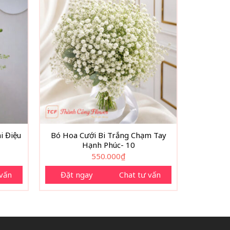
i Điệu
Bó Hoa Cưới Bi Trắng Chạm Tay
Hạnh Phúc- 10
550.000
₫
 vấn
Đặt ngay
Chat tư vấn