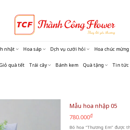
h nhật
Hoa sáp
Dịch vụ cưới hỏi
Hoa chúc mừng
Giỏ quà tết
Trái cây
Bánh kem
Quà tặng
Tin tức
Mẫu hoa nhập 05
₫
780.000
Bó hoa “Thương Em” được thi