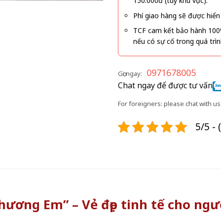
150.000đ (tùy khu vực).
Phí giao hàng sẽ được hiển 
TCF cam kết bảo hành 100
nếu có sự cố trong quá trì
0971678005
Gọi ngay:
Chat ngay để được tư vấn
For foreigners: please chat with us 
5/5 - 
Thương Em” – Vẻ đẹp tinh tế cho ng