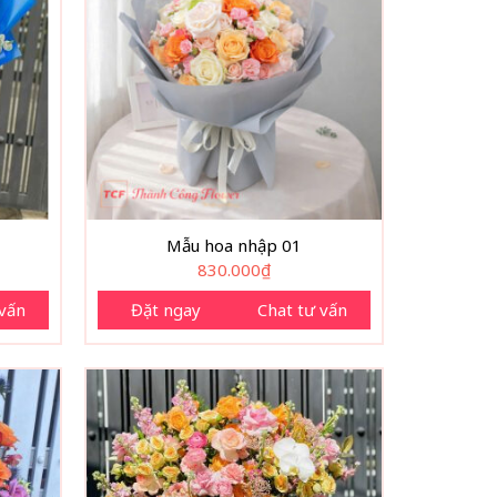
Mẫu hoa nhập 01
830.000
₫
 vấn
Đặt ngay
Chat tư vấn
ay đối tác