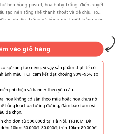
 như hoa hồng pastel, hoa baby trắng, điểm xuyết
hẩu tạo nên tổng thể thanh thoát và dễ chịu. Tone
iữa xanh dịu, trắng và hồng nhạt một bảng màu
rong các mẫu “hoa bó hiện đại phong cách Hàn
 giúp bó hoa phù hợp với nhiều đối tượng, từ bạn
ay đối tác nữ.
êm vào giỏ hàng
ó sự sáng tạo riêng, vì vậy sản phẩm thực tế có
 hình ảnh mẫu. TCF cam kết đạt khoảng 90%–95% so
ễn phí thiệp và banner theo yêu cầu.
oại hoa không có sẵn theo mùa hoặc hoa chưa nở
 thế bằng loại hoa tương đương, đảm bảo form và
ẫu đã chọn.
nh cho đơn từ 500.000đ tại Hà Nội, TP.HCM, Đà
 dưới 10km: 50.000đ–80.000đ; trên 10km: 80.000đ–