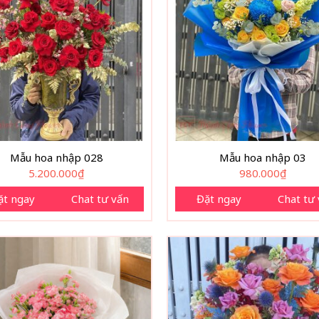
Mẫu hoa nhập 028
Mẫu hoa nhập 03
5.200.000
₫
980.000
₫
ặt ngay
Chat tư vấn
Đặt ngay
Chat tư
ù hợp với nhiều đối tượng, từ bạn gái, vợ cho đến đồng nghiệp h
nữ.