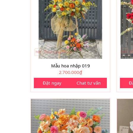
Mẫu hoa nhập 019
2.700.000
₫
Đặt ngay
Chat tư vấn
Đ
Bó hoa ph