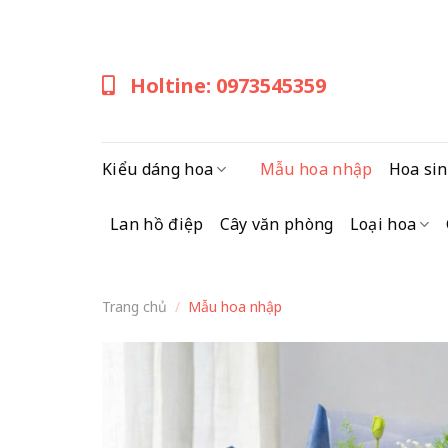
Skip
to
content
Holtine: 0973545359
Kiểu dáng hoa
Mẫu hoa nhập
Hoa sin
Lan hồ điệp
Cây văn phòng
Loại hoa
Trang chủ
/
Mẫu hoa nhập