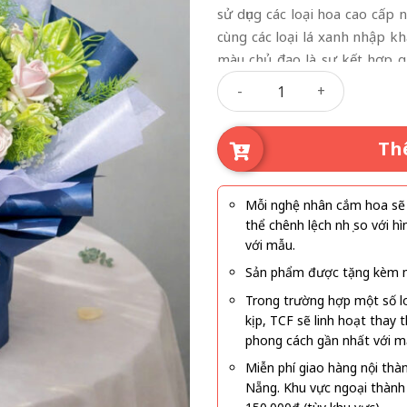
sử dụng các loại hoa cao cấp
cùng các loại lá xanh nhập k
màu chủ đạo là sự kết hợp g
Mẫu hoa nhập 05 số lượng
đang rất được ưa chuộng t
Quốc”. Chính sự phối màu này
gái, vợ cho đến đồng nghiệp h
Th
Mỗi nghệ nhân cắm hoa sẽ c
thể chênh lệch nhẹ so với
với mẫu.
Sản phẩm được tặng kèm mi
Trong trường hợp một số l
kịp, TCF sẽ linh hoạt thay
phong cách gần nhất với m
Miễn phí giao hàng nội thà
Nẵng. Khu vực ngoại thành