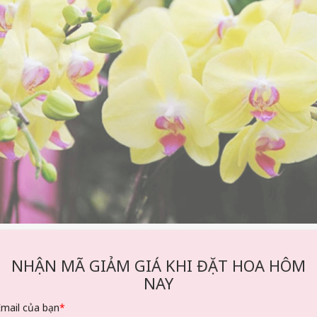
Hoa lan vàng tượng trưng cho tình bạn sâu sắc
NHẬN MÃ GIẢM GIÁ KHI ĐẶT HOA HÔM
NAY
Email của bạn
*
 vui vẻ, khiến chúng trở thành lựa chọn phổ biến cho bạn bè.