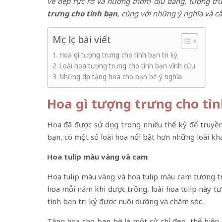
vẻ đẹp rực rỡ và hương thơm dịu dàng, tượng trư
trưng cho tình bạn
, cùng với những ý nghĩa và c
Mục lục bài viết
Hoa gì tượng trưng cho tình bạn tri kỷ
Loài hoa tượng trưng cho tình bạn vĩnh cửu
Những dịp tặng hoa cho bạn bè ý nghĩa
Hoa gì tượng trưng cho tìn
Hoa đã được sử dụng trong nhiều thế kỷ để truyền 
bạn, có một số loài hoa nổi bật hơn những loài khá
Hoa tulip màu vàng và cam
Hoa tulip màu vàng và hoa tulip màu cam tượng tr
hoa mỗi năm khi được trồng, loài hoa tulip này tư
tình bạn tri kỷ được nuôi dưỡng và chăm sóc.
Tặng hoa cho bạn bè là một cử chỉ đẹp, thể hiện