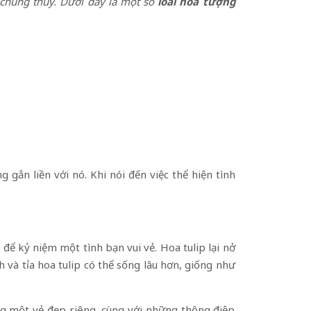
 chung thủy. Dưới đây là một số
loài hoa tượng
 gắn liền với nó. Khi nói đến việc thể hiện tình
ể kỷ niệm một tình bạn vui vẻ. Hoa tulip lại nở
 và tỉa hoa tulip có thể sống lâu hơn, giống như
ng một vẻ đẹp riêng, cùng với những thông điệp