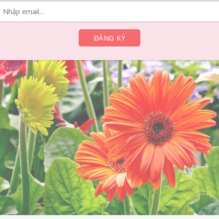
chặt, lâu dài và luôn ở bên cạnh nhau dù có bất kỳ khó khăn nào