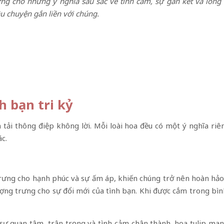
ng cho những ý nghĩa sâu sắc về tình cảm, sự gắn kết và lòng
âu chuyện gắn liền với chúng.
h bạn tri kỷ
tải thông điệp không lời. Mỗi loài hoa đều có một ý nghĩa riêng
c.
ưng cho hạnh phúc và sự ấm áp, khiến chúng trở nên hoàn hảo đ
ợng trưng cho sự đổi mới của tình bạn. Khi được cắm trong bình
 sự quan tâm, trân trọng và tình cảm chân thành. hoa tulip ma