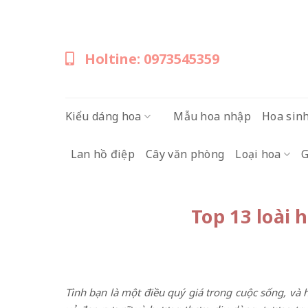
Skip
to
content
Holtine: 0973545359
Kiểu dáng hoa
Mẫu hoa nhập
Hoa sin
Lan hồ điệp
Cây văn phòng
Loại hoa
G
Top 13 loài 
Tình bạn là một điều quý giá trong cuộc sống, và 