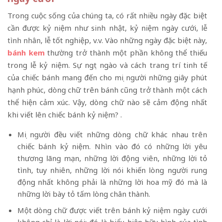
Trong cuộc sống của chúng ta, có rất nhiều ngày đặc biệt
cần được kỷ niệm như sinh nhật, kỷ niệm ngày cưới,
lễ
tình nhân
, lễ tốt nghiệp, v.v. Vào những ngày đặc biệt này,
bánh kem
thường trở thành một phần không thể thiếu
trong lễ kỷ niệm. Sự ngọt ngào và cách trang trí tinh tế
của chiếc bánh mang đến cho mọi người những giây phút
hạnh phúc, dòng chữ trên bánh cũng trở thành một cách
thể hiện cảm xúc. Vậy, dòng chữ nào sẽ cảm động nhất
khi viết lên chiếc bánh kỷ niệm? .
Mọi người đều viết những dòng chữ khác nhau trên
chiếc bánh kỷ niệm. Nhìn vào đó có những lời yêu
thương lãng mạn, những lời động viên, những lời tỏ
tình, tuy nhiên, những lời nói khiến lòng người rung
động nhất không phải là những lời hoa mỹ đó mà là
những lời bày tỏ tấm lòng chân thành.
Một dòng chữ được viết trên bánh kỷ niệm ngày cưới
không chỉ là lời nói; đó là biểu hiện hữu hình của tình