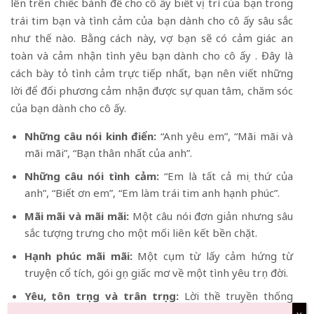
lên trên chiếc bánh để cho cô ấy biết vị trí của bạn trong
trái tim bạn và tình cảm của bạn dành cho cô ấy sâu sắc
như thế nào. Bằng cách này, vợ bạn sẽ có cảm giác an
toàn và cảm nhận tình yêu bạn dành cho cô ấy . Đây là
cách bày tỏ tình cảm trực tiếp nhất, bạn nên viết những
lời để đối phương cảm nhận được sự quan tâm, chăm sóc
của bạn dành cho cô ấy.
Những câu nói kinh điển:
“Anh yêu em”, “Mãi mãi và
mãi mãi”, “Bạn thân nhất của anh”.
Những câu nói tình cảm:
“Em là tất cả mọi thứ của
anh”, “Biết ơn em”, “Em làm trái tim anh hạnh phúc”.
Mãi mãi và mãi mãi:
Một câu nói đơn giản nhưng sâu
sắc tượng trưng cho một mối liên kết bền chặt.
Hạnh phúc mãi mãi:
Một cụm từ lấy cảm hứng từ
truyện cổ tích, gói gọn giấc mơ về một tình yêu trọn đời.
Yêu, tôn trọng và trân trọng:
Lời thề truyền thống
nhắc nhở bạn về những lời hứa mà bạn đã trao trong