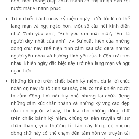
hơn, một thông điệp chân thành có thể khiến bạn rơi
nước mắt vì hạnh phúc.
Trên chiếc bánh ngày kỷ niệm ngày cưới, lời lẽ có thể
lãng mạn và ngọt ngào hơn. Một số câu nói kinh điển
như: “Anh yêu em”, “Anh yêu em mãi mãi”, “Em là
người duy nhất của anh”, v.v. Sự xuất hiện của những
dòng chữ này thể hiện tình cảm sâu sắc giữa những
người yêu nhau và hướng tình yêu của họ đến trái tim
nhau, khiến ngày đặc biệt này trở nên lãng mạn và ngọt
ngào hơn.
Những lời nói trên chiếc bánh kỷ niệm, dù là lời chúc
ngắn gọn hay lời tỏ tình sâu sắc, đều có thể khiến người
ta cảm động. Lời nói tuy nhỏ nhưng lại chứa đựng
những cảm xúc chân thành và những kỳ vọng cao đẹp
của con người. Vì vậy, khi lựa chọn những dòng chữ
trên chiếc bánh kỷ niệm, chúng ta nên truyền tải sự
chân thành, yêu thương từ tận đáy lòng, để những
dòng chữ này có thể chạm đến tâm hồn và truyền tải