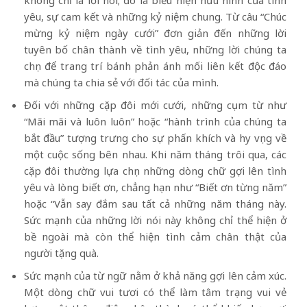
yêu, sự cam kết và những kỷ niệm chung. Từ câu “Chúc
mừng kỷ niệm ngày cưới” đơn giản đến những lời
tuyên bố chân thành về tình yêu, những lời chúng ta
chọn để trang trí bánh phản ánh mối liên kết độc đáo
mà chúng ta chia sẻ với đối tác của mình.
Đối với những cặp đôi mới cưới, những cụm từ như
“Mãi mãi và luôn luôn” hoặc “hành trình của chúng ta
bắt đầu” tượng trưng cho sự phấn khích và hy vọng về
một cuộc sống bên nhau. Khi năm tháng trôi qua, các
cặp đôi thường lựa chọn những dòng chữ gợi lên tình
yêu và lòng biết ơn, chẳng hạn như “Biết ơn từng năm”
hoặc “Vẫn say đắm sau tất cả những năm tháng này.
Sức mạnh của những lời nói này không chỉ thể hiện ở
bề ngoài mà còn thể hiện tình cảm chân thật của
người tặng quà.
Sức mạnh của từ ngữ nằm ở khả năng gợi lên cảm xúc.
Một dòng chữ vui tươi có thể làm tâm trạng vui vẻ