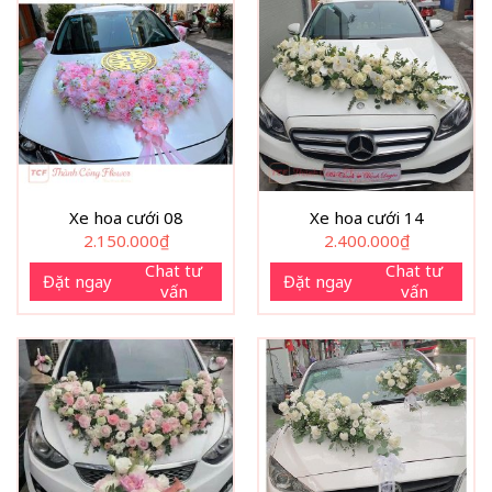
Xe hoa cưới 08
Xe hoa cưới 14
2.150.000
₫
2.400.000
₫
Chat tư
Chat tư
Đặt ngay
Đặt ngay
vấn
vấn