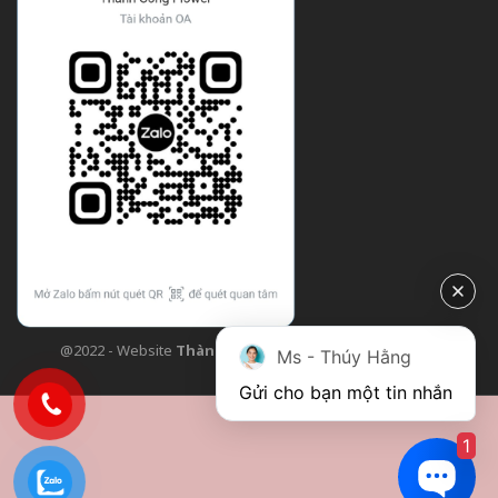
@2022 - Website
Thành Công Flower
| Design bởi
TCF
Ms - Thúy Hằng
Gửi cho bạn một tin nhắn
1