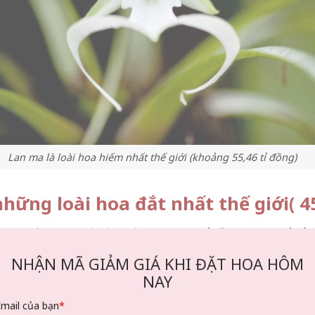
Lan ma là loài hoa hiếm nhất thế giới (khoảng 55,46 tỉ đồng)
những loài hoa đắt nhất thế giới( 4
ứ 26, một cây lan đã được định giá 45,45 tỷ đồng. Theo chủ sở
iếm, sở hữu cả lá và hoa tuyệt đẹp. Hoa của nó được mô tả là “
NHẬN MÃ GIẢM GIÁ KHI ĐẶT HOA HÔM
uật đường nét trong mờ”, tán lá màu trắng sứ, và chóp lá như pha
NAY
đồng Việt Nam)
Email của bạn
*