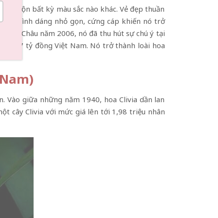
 pha trộn bất kỳ màu sắc nào khác. Vẻ đẹp thuần
i lan. Hình dáng nhỏ gọn, cứng cáp khiến nó trở
c Quý Châu năm 2006, nó đã thu hút sự chú ý tại
g 36,97 tỷ đồng Việt Nam. Nó trở thành loài hoa
t Nam)
n. Vào giữa những năm 1940, hoa Clivia dần lan
t cây Clivia với mức giá lên tới 1,98 triệu nhân