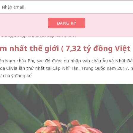
g kim, cánh hoa lớn hình cánh sen, nhị hoa trắng muốt, không
 trở thành một giống lan cao quý và xinh đẹp trong số các loà
 săn đón. Được giới thiệu lần đầu tiên tại Cung Văn hóa Dân tộ
t mức giá cao ngất ngưởng lên đến 10 triệu nhân dân tệ khoản
 những bông hoa tuyệt đẹp tự nhiên .
ếm nhất thế giới ( 7,32 tỷ đồng Việ
iền Nam châu Phi, sau đó được du nhập vào châu Âu và Nhật Bả
a Clivia lần thứ nhất tại Cáp Nhĩ Tân, Trung Quốc năm 2017, mộ
ự chú ý đáng kể.