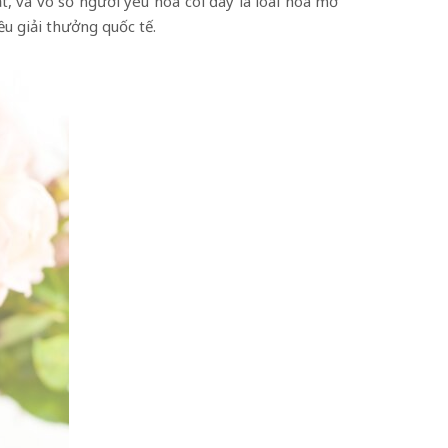
, và vô số người yêu hoa coi đây là loài hoa mơ
u giải thưởng quốc tế.