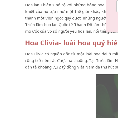
Hoa lan Thiên Y nở rộ với những bông hoa màu vàn
khiết của nó tựa như một thế giới khác, khiến nó
thành một viên ngọc quý được những người yêu hoa
Triển lãm hoa lan Quốc tế Thành Đô lần thứ 7, đạ
mơ ước của vô số người yêu hoa lan, nổi tiếng với
Hoa Clivia- loài hoa quý hi
Hoa Clivia có nguồn gốc từ một loài hoa dại ở m
rộng trở nên rất được ưa chuộng. Tại Triển lãm Ho
dân tệ khoảng 7,32 tỷ đồng Việt Nam đã thu hút s