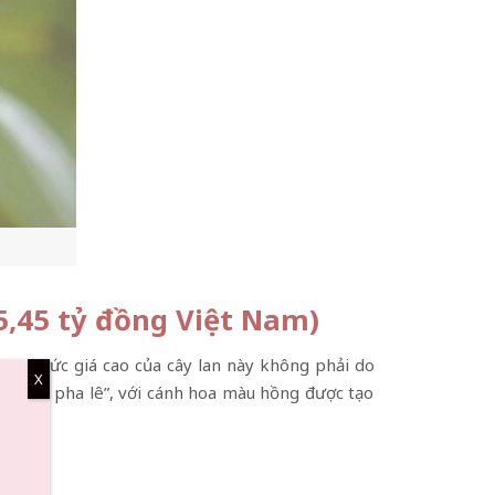
5,45 tỷ đồng Việt Nam)
 hữu, mức giá cao của cây lan này không phải do
X
kỳ quan pha lê”, với cánh hoa màu hồng được tạo
 lê.