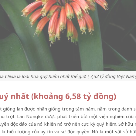
a Clivia là loài hoa quý hiếm nhất thế giới ( 7,32 tỷ đồng Việt Nam
uý nhất (khoảng 6,58 tỷ đồng)
t giống lan được nhân giống trong tám năm, nằm trong danh sá
ng trọt. Lan Nongke được phát triển bởi một viện nghiên cứu
truyền độc đáo của nó khiến nó trở nên cực kỳ quý hiếm. Sở h
u là biểu tượng của uy tín và sự độc quyền. Nó là một vật sở h