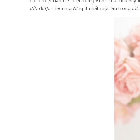
đó có biệt danh “3 triệu bảng Anh”. Loài hoa này
ước được chiêm ngưỡng ít nhất một lần trong đời. 