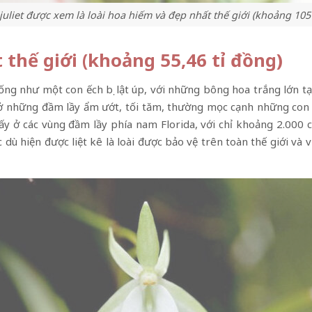
uliet được xem là loài hoa hiếm và đẹp nhất thế giới (khoảng 105
thế giới (khoảng 55,46 tỉ đồng)
giống như một con ếch bị lật úp, với những bông hoa trắng lớn
 ở những đầm lầy ẩm ướt, tối tăm, thường mọc cạnh những con 
ấy ở các vùng đầm lầy phía nam Florida, với chỉ khoảng 2.000 
ù hiện được liệt kê là loài được bảo vệ trên toàn thế giới và vi