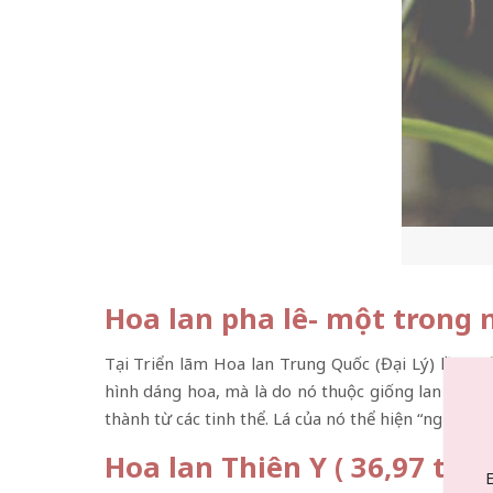
Hoa lan pha lê- một trong 
Tại Triển lãm Hoa lan Trung Quốc (Đại Lý) lần th
hình dáng hoa, mà là do nó thuộc giống lan quý h
thành từ các tinh thể. Lá của nó thể hiện “nghệ th
Hoa lan Thiên Y ( 36,97 tỷ 