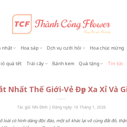
h nhật
Hoa sáp
Dịch vụ cưới hỏi
Hoa chúc mừng
iỏ quà tết
Trái cây
Bánh kem
Quà tặng
Tin tức
t Nhất Thế Giới-Vẻ Đẹp Xa Xỉ Và G
Tác giả: Nhi Đình | Đăng ngày: 16 Tháng 1, 2026
ố loài có hình dáng độc đáo, một số khác lại vô cùng đắt đỏ, thậ