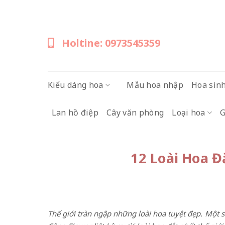
Skip
to
content
Holtine: 0973545359
Kiểu dáng hoa
Mẫu hoa nhập
Hoa sin
Lan hồ điệp
Cây văn phòng
Loại hoa
G
12 Loài Hoa Đắ
Thế giới tràn ngập những loài hoa tuyệt đẹp. Một s