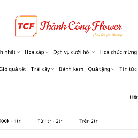
h nhật
Hoa sáp
Dịch vụ cưới hỏi
Hoa chúc mừng
Giỏ quà tết
Trái cây
Bánh kem
Quà tặng
Tin tức
Hiển
500k - 1tr
Từ 1tr - 2tr
Trên 2tr