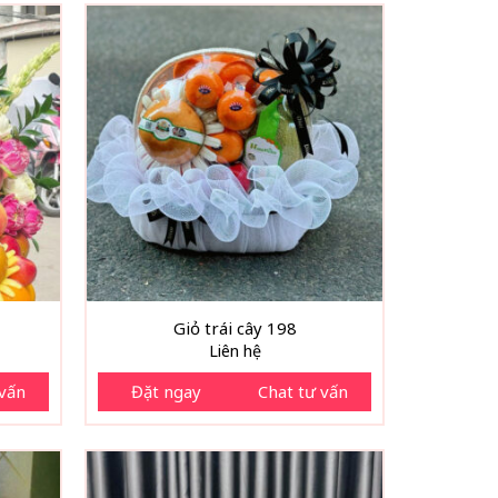
Giỏ trái cây 198
Liên hệ
 vấn
Đặt ngay
Chat tư vấn