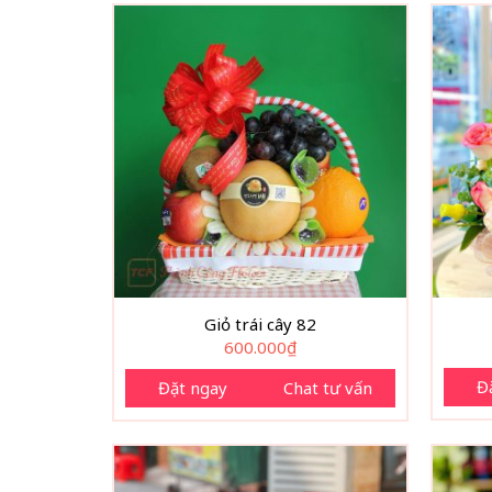
Giỏ trái cây 82
600.000
₫
Đ
Đặt ngay
Chat tư vấn