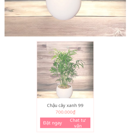
Chậu cây xanh 99
700.000
₫
Chat tư
Đặt ngay
vấn