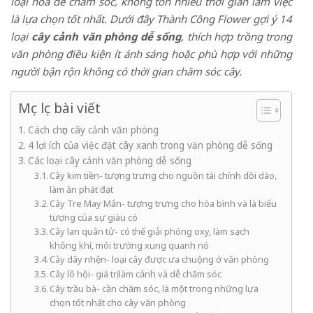
loại hoa dễ chăm sóc, không tốn nhiều thời gian làm việc
là lựa chọn tốt nhất. Dưới đây Thành Công Flower gợi ý 14
loại
cây cảnh văn phòng dễ sống
, thích hợp trồng trong
văn phòng điều kiện ít ánh sáng hoặc phù hợp với những
người bận rộn không có thời gian chăm sóc cây.
Mục lục bài viết
Cách chọn cây cảnh văn phòng
4 lợi ích của việc đặt cây xanh trong văn phòng dễ sống
Các loại cây cảnh văn phòng dễ sống
Cây kim tiền- tượng trưng cho nguồn tài chính dồi dào,
làm ăn phát đạt
Cây Tre May Mắn- tượng trưng cho hòa bình và là biểu
tượng của sự giàu có
Cây lan quân tử- có thể giải phóng oxy, làm sạch
không khí, môi trường xung quanh nó
Cây dây nhện- loại cây được ưa chuộng ở văn phòng
Cây lô hội- giá trị làm cảnh và dễ chăm sóc
Cây trầu bà- cần chăm sóc, là một trong những lựa
chọn tốt nhất cho cây văn phòng