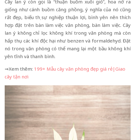
Cây lan ý còn gọi là “thuận buồm xuôi gió”, hoa nở ra
giống như cánh buồm căng phồng, ý nghĩa của nó cũng
rất đẹp, biểu thị sự nghiệp thuận lợi, bình yên nên thích
hợp đặt trên bàn làm việc văn phòng, bàn làm việc. Cây
lan ý không chỉ lọc không khí trong văn phòng mà còn
hấp thụ các khí độc hại như benzen và formaldehyd. Đặt
nó trong văn phòng có thể mang lại một bầu không khí
yên tĩnh và thanh bình.
⇒Xem thêm:
199+ Mẫu
cây văn phòng
đẹp giá rẻ|Giao
cây tận nơi