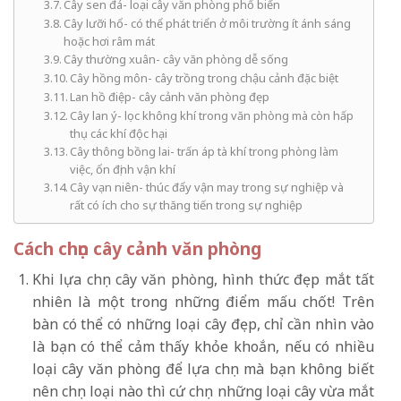
Cây sen đá- loại cây văn phòng phổ biến
Cây lưỡi hổ- có thể phát triển ở môi trường ít ánh sáng
hoặc hơi râm mát
Cây thường xuân- cây văn phòng dễ sống
Cây hồng môn- cây trồng trong chậu cảnh đặc biệt
Lan hồ điệp- cây cảnh văn phòng đẹp
Cây lan ý- lọc không khí trong văn phòng mà còn hấp
thụ các khí độc hại
Cây thông bồng lai- trấn áp tà khí trong phòng làm
việc, ổn định vận khí
Cây vạn niên- thúc đẩy vận may trong sự nghiệp và
rất có ích cho sự thăng tiến trong sự nghiệp
Cách chọn cây cảnh văn phòng
Khi lựa chọn
cây văn phòng
, hình thức đẹp mắt tất
nhiên là một trong những điểm mấu chốt! Trên
bàn có thể có những loại cây đẹp, chỉ cần nhìn vào
là bạn có thể cảm thấy khỏe khoắn, nếu có nhiều
loại cây văn phòng để lựa chọn mà bạn không biết
nên chọn loại nào thì cứ chọn những loại cây vừa mắt