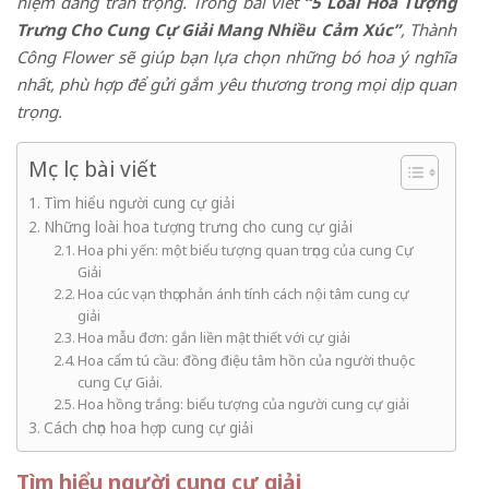
niệm đáng trân trọng. Trong bài viết
“5 Loài Hoa Tượng
Trưng Cho Cung Cự Giải Mang Nhiều Cảm Xúc”
, Thành
Công Flower sẽ giúp bạn lựa chọn những bó hoa ý nghĩa
nhất, phù hợp để gửi gắm yêu thương trong mọi dịp quan
trọng.
Mục lục bài viết
Tìm hiểu người cung cự giải
Những loài hoa tượng trưng cho cung cự giải
Hoa phi yến: một biểu tượng quan trọng của cung Cự
Giải
Hoa cúc vạn thọ: phản ánh tính cách nội tâm cung cự
giải
Hoa mẫu đơn: gắn liền mật thiết với cự giải
Hoa cẩm tú cầu: đồng điệu tâm hồn của người thuộc
cung Cự Giải.
Hoa hồng trắng: biểu tượng của người cung cự giải
Cách chọn hoa hợp cung cự giải
Tìm hiểu người cung cự giải