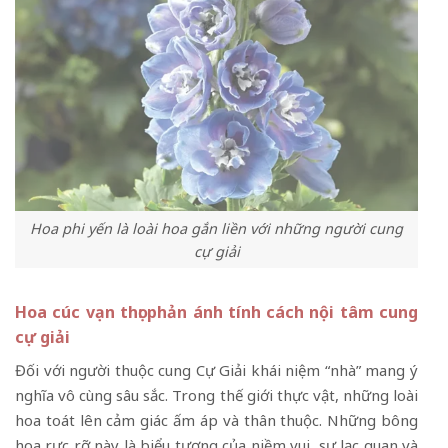
Hoa phi yến là loài hoa gắn liền với những người cung
cự giải
Hoa cúc vạn thọ: phản ánh tính cách nội tâm cung
cự giải
Đối với người thuộc cung Cự Giải khái niệm “nhà” mang ý
nghĩa vô cùng sâu sắc. Trong thế giới thực vật, những loài
hoa toát lên cảm giác ấm áp và thân thuộc. Những bông
hoa rực rỡ này là biểu tượng của niềm vui, sự lạc quan và