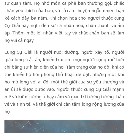
sự quan tâm. Họ nhớ món cà phê bạn thường gọi, chiếc
chăn yêu thích của bạn, và cả câu chuyện ngẫu nhiên bạn
kể cách đây ba năm. Khi chọn hoa cho người thuộc cung
Cự Giải hãy nghĩ đến sự cá nhân hóa, chân thành và ấm
áp. Thêm một lời nhắn viết tay và chắc chắn bạn sẽ làm
họ vui cả ngày.
Cung Cự Giải là người nuôi dưỡng, người xây tổ, người
giàu lòng trắc ẩn, khiến trái tim mọi người rộng mở hơn
chỉ bằng sự hiện diện của họ. Tâm trạng của họ đôi khi có
thể khiến họ hơi phòng thủ hoặc dè dặt, nhưng một khi
họ mở lòng với ai đó, một thế giới của sự yêu thương và
an ủi sẽ được bước vào. Người thuộc cung Cự Giải mạnh
mẽ và kiên cường, nhạy cảm và giàu trí tưởng tượng, bảo
vệ và tinh tế, và thế giới chỉ cần tấm lòng rộng lượng của
họ.