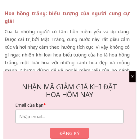
Hoa hồng trắng: biểu tượng của người cung cự
giải
Cua là những người có tâm hồn mềm yếu và dịu dàng.
Được cai trị bởi Mặt Trăng, cung nước này rất giàu cảm
xúc và hơi nhạy cảm theo hướng tích cực, vì vậy không có
gì ngạc nhiên khi loài hoa biểu tượng của họ là hoa hồng
trắng, một loài hoa với những cánh hoa đẹp và mỏng
manh. Nhưng đừng để vẻ ngoài mềm yếu của họ đánh
X
lừa bạn hoàn toàn. Được biểu tượng bởi con cua, Cung cự
NHẬN MÃ GIẢM GIÁ KHI ĐẶT
giải có vẻ ngoài cứng rắn và sự sắc bén giống như những
HOA HÔM NAY
chiếc gai trên hoa hồng. Tuy nhiên, một khi họ cho phép
bạn bước vào cuộc sống của họ, bạn sẽ có một người
Email của bạn
*
luôn luôn ở bên cạnh bạn. Là một cung hoàng đạo có trực
giác cực kỳ nhạy bén, Cung cự giải có thể dễ dàng cảm
nhận được năng lượng trong bất kỳ không gian nào. Hãy
nghĩ về họ như một bức tranh trắng tinh có thể tiếp