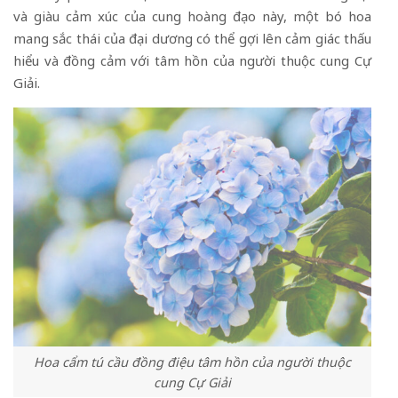
và giàu cảm xúc của cung hoàng đạo này, một bó hoa
mang sắc thái của đại dương có thể gợi lên cảm giác thấu
hiểu và đồng cảm với tâm hồn của người thuộc cung Cự
Giải.
Hoa cẩm tú cầu đồng điệu tâm hồn của người thuộc
cung Cự Giải