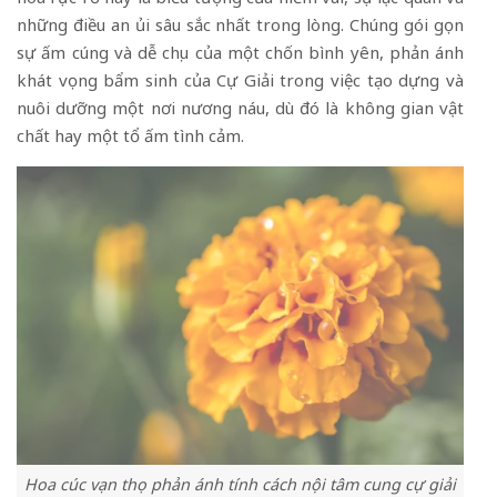
những điều an ủi sâu sắc nhất trong lòng. Chúng gói gọn
sự ấm cúng và dễ chịu của một chốn bình yên, phản ánh
khát vọng bẩm sinh của Cự Giải trong việc tạo dựng và
nuôi dưỡng một nơi nương náu, dù đó là không gian vật
chất hay một tổ ấm tình cảm.
Hoa cúc vạn thọ phản ánh tính cách nội tâm cung cự giải