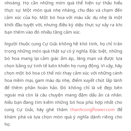
nhoáng. Họ cần những món quà thể hiện sự thấu hiểu
thực sự. Một món quà nhẹ nhàng, chu đáo và chạm đến
cảm xúc của họ. Một bó hoa với màu sắc dịu nhẹ là một
khởi đầu tuyệt vời, nhưng điều kỳ diệu thực sự xảy ra khi
bạn thêm vào đó nhiều tầng cảm xúc.
Người thuộc cung Cự Giải không hề khó tính, họ chỉ trân
trọng những món quà thật sự có ý nghĩa. Đặc biệt, những
bó hoa mang lại cảm giác ấm áp, lãng mạn và được lựa
chọn bằng sự tinh tế luôn khiến họ rung động. Vì vậy, hãy
chọn một bó hoa có thể nói thay cảm xúc với những cánh
hoa mềm mại, gam màu dịu nhẹ, điểm xuyết chút lấp lánh
để thêm phần hoàn hảo. Đó không chỉ là vẻ đẹp bên
ngoài mà còn là câu chuyện mang đậm dấu ấn cá nhân.
Nếu bạn đang tìm kiếm những bó hoa phù hợp nhất cho
cung Cự Giải, hãy ghé thăm
thanhcongflower.com
để
khám phá và lựa chọn món quà ý nghĩa dành riêng cho
họ.