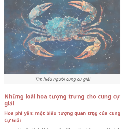
Tìm hiểu người cung cự giải
Những loài hoa tượng trưng cho cung cự
giải
Hoa phi yến: một biểu tượng quan trọng của cung
Cự Giải