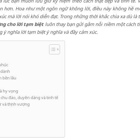
 lúc bạn muốn lưu giữ kỷ niệm theo cách thật đẹp và tinh tế. 
 vẹn hơn. Hoa như một ngôn ngữ không lời, điều này không hề m
xúc mà lời nói khó diễn đạt. Trong những thời khắc chia xa dù là 
ng cho lời tạm biệt
luôn thay bạn gửi gắm nỗi niềm một cách tin
ý nghĩa lời tạm biệt ý nghĩa và đầy cảm xúc.
 phúc
g dành
n bền lâu
à hy vọng
 chu đáo, duyên dáng và tinh tế
 và thịnh vượng