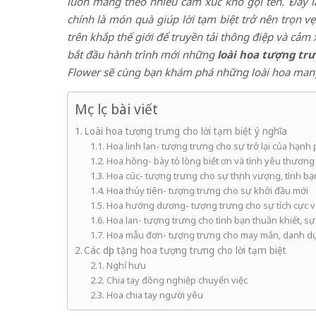
luôn mang theo nhiều cảm xúc khó gọi tên. Đây là
chính là món quà giúp lời tạm biệt trở nên trọn
trên khắp thế giới để truyền tải thông điệp và cảm 
bắt đầu hành trình mới những
loài hoa tượng trư
Flower sẽ cùng bạn khám phá những loài hoa mang 
Mục lục bài viết
Loài hoa tượng trưng cho lời tạm biệt ý nghĩa
Hoa linh lan- tượng trưng cho sự trở lại của hạnh
Hoa hồng- bày tỏ lòng biết ơn và tình yêu thươn
Hoa cúc- tượng trưng cho sự thịnh vượng, tình bạ
Hoa thủy tiên- tượng trưng cho sự khởi đầu mới
Hoa hướng dương- tượng trưng cho sự tích cực v
Hoa lan- tượng trưng cho tình bạn thuần khiết, sự
Hoa mẫu đơn- tượng trưng cho may mắn, danh dự
Các dịp tặng hoa tượng trưng cho lời tạm biệt
Nghỉ hưu
Chia tay đồng nghiệp chuyển việc
Hoa chia tay người yêu