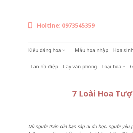
Skip
to
content
Holtine: 0973545359
Kiểu dáng hoa
Mẫu hoa nhập
Hoa sin
Lan hồ điệp
Cây văn phòng
Loại hoa
G
7 Loài Hoa Tượ
Dù người thân của bạn sắp đi du học, người yêu p