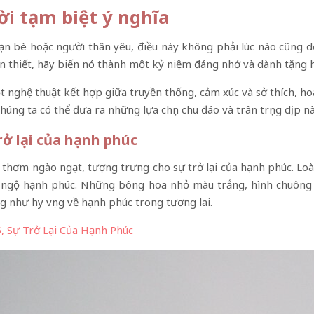
ời tạm biệt ý nghĩa
 bạn bè hoặc người thân yêu, điều này không phải lúc nào cũng d
 thiết, hãy biến nó thành một kỷ niệm đáng nhớ và dành tặng h
một nghệ thuật kết hợp giữa truyền thống, cảm xúc và sở thích, 
húng ta có thể đưa ra những lựa chọn chu đáo và trân trọng dịp nà
rở lại của hạnh phúc
ng thơm ngào ngạt, tượng trưng cho sự trở lại của hạnh phúc. L
i ngộ hạnh phúc. Những bông hoa nhỏ màu trắng, hình chuông 
 như hy vọng về hạnh phúc trong tương lai.
, Sự Trở Lại Của Hạnh Phúc