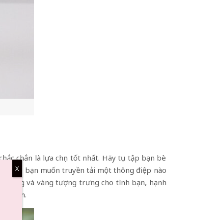
hắc chắn là lựa chọn tốt nhất. Hãy tụ tập bạn bè
X
 cụ thể, bạn muốn truyền tải một thông điệp nào
ng trắng và vàng tượng trưng cho tình bạn, hạnh
của bạn.