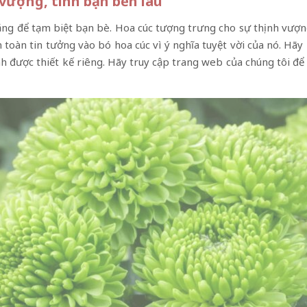
vượng, tình bạn bền lâu
g để tạm biệt bạn bè. Hoa cúc tượng trưng cho sự thịnh vượng, 
n toàn tin tưởng vào bó hoa cúc vì ý nghĩa tuyệt vời của nó. Hã
nh được thiết kế riêng. Hãy truy cập trang web của chúng tôi đ