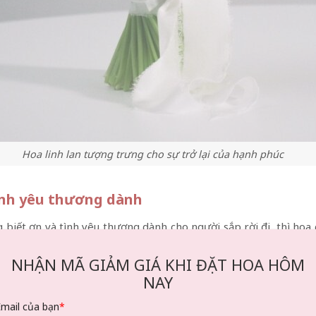
Hoa linh lan tượng trưng cho sự trở lại của hạnh phúc
tình yêu thương dành
 biết ơn và tình yêu thương dành cho người sắp rời đi, thì hoa c
hãy đến văn phòng và tặng họ một bó hoa hồng. Khi chọn màu sắc
NHẬN MÃ GIẢM GIÁ KHI ĐẶT HOA HÔM
n thiết trong gia đình, hãy chọn hoa hồng đỏ hoặc vàng. Hoa hồ
NAY
ồng trắng và vàng sẽ là lựa chọn hoàn hảo dành cho đồng nghiệp 
Email của bạn
*