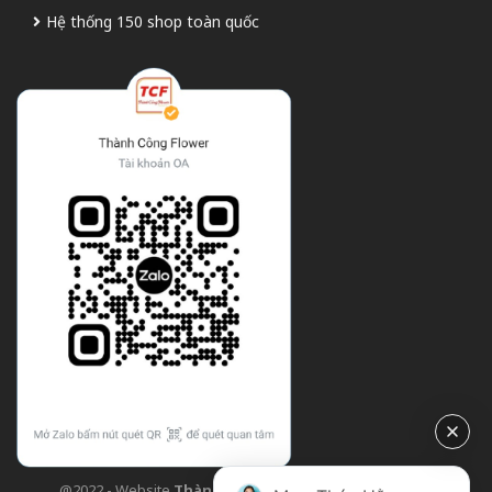
Hệ thống 150 shop toàn quốc
@2022 - Website
Thành Công Flower
| Design bởi
TCF