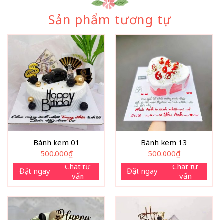
Sản phẩm tương tự
Bánh kem 01
Bánh kem 13
500.000
₫
500.000
₫
Chat tư
Chat tư
Đặt ngay
Đặt ngay
vấn
vấn