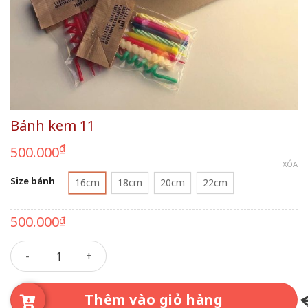
Bánh kem 11
₫
500.000
XÓA
Size bánh
16cm
18cm
20cm
22cm
500.000
₫
Bánh kem 11 số lượng
Thêm vào giỏ hàng