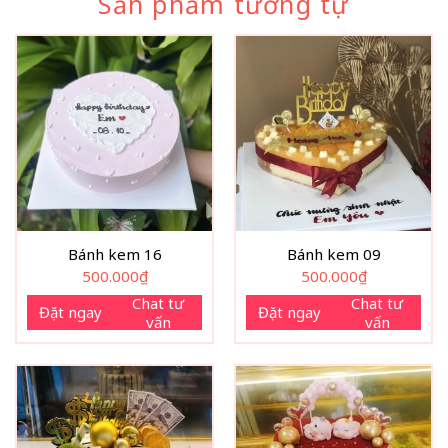
Sản phẩm tương tự
Bánh kem 16
Bánh kem 09
500.000
₫
500.000
₫
Chat tư
Chat tư
Đặt ngay
Đặt ngay
vấn
vấn