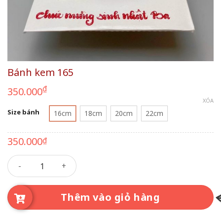
Bánh kem 165
₫
350.000
XÓA
Size bánh
16cm
18cm
20cm
22cm
350.000
₫
Bánh kem 165 số lượng
Thêm vào giỏ hàng