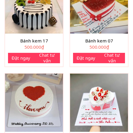
Bánh kem 17
Bánh kem 07
500.000
₫
500.000
₫
Chat tư
Chat tư
Đặt ngay
Đặt ngay
vấn
vấn