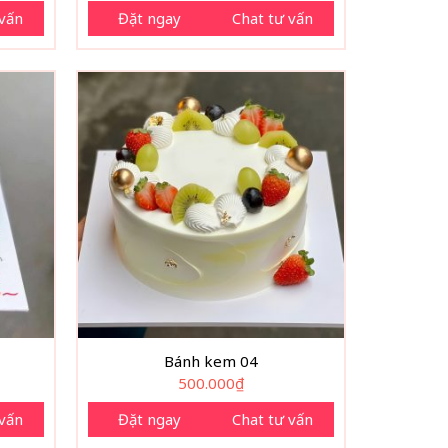
 vấn
Đặt ngay
Chat tư vấn
Bánh kem 04
500.000
₫
 vấn
Đặt ngay
Chat tư vấn