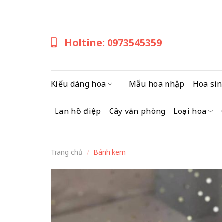
Skip
to
content
Holtine: 0973545359
Kiểu dáng hoa
Mẫu hoa nhập
Hoa sin
Lan hồ điệp
Cây văn phòng
Loại hoa
Trang chủ
/
Bánh kem