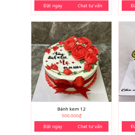
Đặt ngay
Chat tư vấn
Đ
Bánh kem 12
500.000
₫
Đặt ngay
Chat tư vấn
Đ