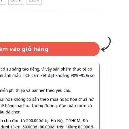
êm vào giỏ hàng
ó sự sáng tạo riêng, vì vậy sản phẩm thực tế có
 hình ảnh mẫu. TCF cam kết đạt khoảng 90%–95% so
ễn phí thiệp và banner theo yêu cầu.
oại hoa không có sẵn theo mùa hoặc hoa chưa nở
 thế bằng loại hoa tương đương, đảm bảo form và
ẫu đã chọn.
nh cho đơn từ 500.000đ tại Hà Nội, TP.HCM, Đà
 dưới 10km: 50.000đ–80.000đ; trên 10km: 80.000đ–