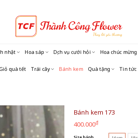
h nhật
Hoa sáp
Dịch vụ cưới hỏi
Hoa chúc mừng
Giỏ quà tết
Trái cây
Bánh kem
Quà tặng
Tin tức
Bánh kem 173
₫
400.000
Size bánh
16cm
18