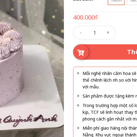
400.000
₫
Bánh kem 173 số lượng
Th
Mỗi nghệ nhân cắm hoa sẽ c
thể chênh lệch nhẹ so với
với mẫu.
Sản phẩm được tặng kèm mi
Trong trường hợp một số l
kịp, TCF sẽ linh hoạt thay
phong cách gần nhất với m
Miễn phí giao hàng nội thà
Nẵng. Khu vực ngoại thành