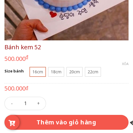
Bánh kem 52
₫
500.000
XÓA
Size bánh
16cm
18cm
20cm
22cm
500.000
₫
Bánh kem 52 số lượng
Thêm vào giỏ hàng