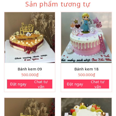
Sản phẩm tương tự
Bánh kem 09
Bánh kem 18
500.000
₫
500.000
₫
Chat tư
Chat tư
Đặt ngay
Đặt ngay
vấn
vấn