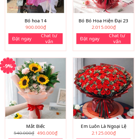
Bó hoa 14
Bó Bó Hoa Hiện Đại 23
900.000
₫
2.015.000
₫
Chat tư
Chat tư
Đặt ngay
Đặt ngay
vấn
vấn
-9%
Mắt Biếc
Em Luôn Là Ngoại Lệ
Giá
Giá
540.000
₫
490.000
₫
2.125.000
₫
gốc
hiện