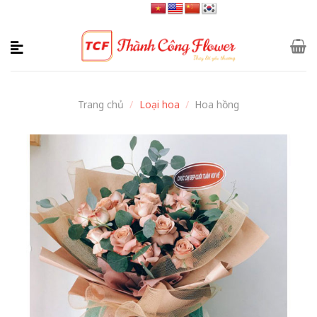
Skip
to
content
Trang chủ
/
Loại hoa
/
Hoa hồng