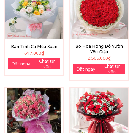
Bó Hoa Hồng Đỏ Vườn
Bản Tình Ca Mùa Xuân
Yêu Giấu
617.000
₫
2.505.000
₫
Chat tư
Đặt ngay
Chat tư
vấn
Đặt ngay
vấn