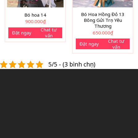
tận tâm và kinh nghiệm tích lũy qua nhiều năm. Bó hoa
hướng dương 3 bông không chỉ là một sản phẩm hoa tươi
Bó Hoa Hồng Đỏ 13
Bó hoa 14
Bông Gửi Trọn Yêu
900.000
₫
mà còn là món quà tinh thần mang lại niềm vui, sự ấm áp
Thương
và nguồn năng lượng tích cực cho cả người tặng lẫn người
Chat tư
Đặt ngay
650.000
₫
vấn
nhận.
Chat tư
Đặt ngay
vấn
5/5 - (3 bình chọn)