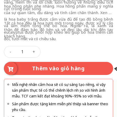
vàng, niềm tin và lời chúc luôn hướng về những điều tích
hoa hồng phấn nhẹ nhàng. Hoa hồng phấn mang ý nghĩa
cực trong cuộc sống.
của sự quan tâm, dịu dàng và tình cảm chân thành. Xen kẽ
là hoa baby trắng được cắm vừa đủ để tạo độ bồng bềnh
Tất cả hoa đều là hoa tươi mới trong ngày, được xử lý cẩn
và làm mềm tổng thể bó hoa. Ngoài ra, lá xanh và
thận để đảm bảo độ bền và vẻ đẹp lâu dài khi đến tay
eucalyptus được phối hợp khéo léo giúp bó hoa thêm cân
khách hàng.
đối, tươi mát và có chiều sâu.
Mắt Biếc số lượng
Thêm vào giỏ hàng
Mỗi nghệ nhân cắm hoa sẽ có sự sáng tạo riêng, vì vậy
sản phẩm thực tế có thể chênh lệch nhẹ so với hình ảnh
mẫu. TCF cam kết đạt khoảng 90%–95% so với mẫu.
Sản phẩm được tặng kèm miễn phí thiệp và banner theo
yêu cầu.