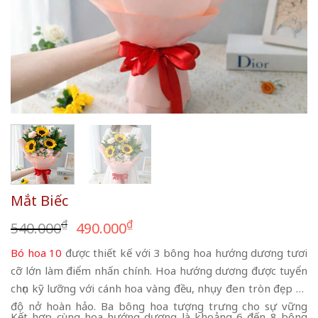
Mắt Biếc
Giá
Giá
₫
₫
540.000
490.000
gốc
hiện
Bó hoa 10
được thiết kế với 3 bông hoa hướng dương tươi
là:
tại
cỡ lớn làm điểm nhấn chính. Hoa hướng dương được tuyển
540.000₫.
là:
chọn kỹ lưỡng với cánh hoa vàng đều, nhụy đen tròn đẹp và
490.000₫.
độ nở hoàn hảo. Ba bông hoa tượng trưng cho sự vững
Kết hợp cùng hoa hướng dương là khoảng 6 đến 8 bông