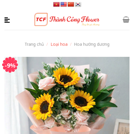
Skip
to
content
Trang chủ
/
Loại hoa
/
Hoa hướng dương
-9%