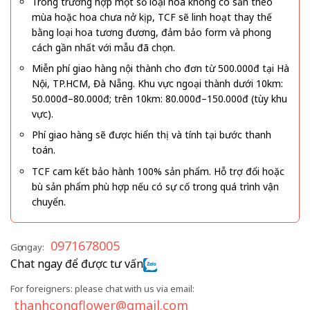
Trong trường hợp một số loại hoa không có sẵn theo
mùa hoặc hoa chưa nở kịp, TCF sẽ linh hoạt thay thế
bằng loại hoa tương đương, đảm bảo form và phong
cách gần nhất với mẫu đã chọn.
Miễn phí giao hàng nội thành cho đơn từ 500.000đ tại Hà
Nội, TP.HCM, Đà Nẵng. Khu vực ngoại thành dưới 10km:
50.000đ–80.000đ; trên 10km: 80.000đ–150.000đ (tùy khu
vực).
Phí giao hàng sẽ được hiển thị và tính tại bước thanh
toán.
TCF cam kết bảo hành 100% sản phẩm. Hỗ trợ đổi hoặc
bù sản phẩm phù hợp nếu có sự cố trong quá trình vận
chuyển.
0971678005
Gọi ngay:
Chat ngay để được tư vấn
For foreigners: please chat with us via email:
thanhcongflower@gmail.com