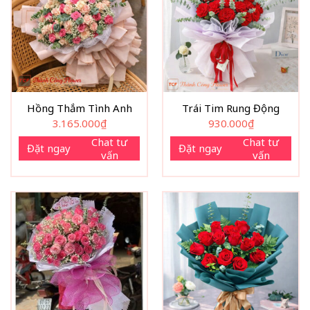
Hồng Thắm Tình Anh
Trái Tim Rung Động
3.165.000
₫
930.000
₫
Chat tư
Chat tư
Đặt ngay
Đặt ngay
vấn
vấn