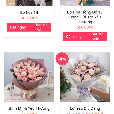
Bó Hoa Hồng Đỏ 13
Bó hoa 14
Bông Gửi Trọn Yêu
900.000
₫
Thương
Chat tư
Đặt ngay
650.000
₫
vấn
Chat tư
Đặt ngay
vấn
-8%
Bình Minh Yêu Thương
Lời Yêu Dịu Dàng
Giá
Giá
930.000
₫
600.000
₫
550.000
₫