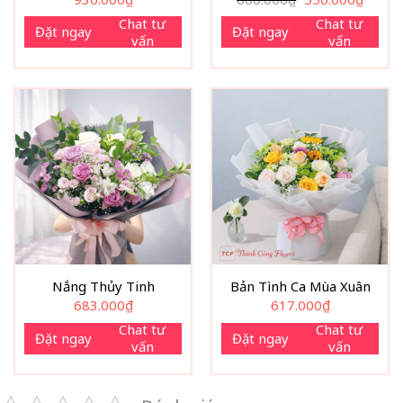
gốc
hiện
là:
tại
Chat tư
Chat tư
Đặt ngay
Đặt ngay
600.000₫.
là:
vấn
vấn
550.00
Nắng Thủy Tinh
Bản Tình Ca Mùa Xuân
683.000
₫
617.000
₫
Chat tư
Chat tư
Đặt ngay
Đặt ngay
vấn
vấn