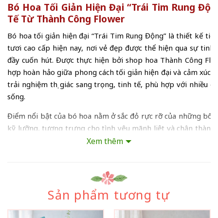
Bó Hoa Tối Giản Hiện Đại “Trái Tim Rung Động
Tế Từ Thành Công Flower
Bó hoa tối giản hiện đại “Trái Tim Rung Động” là thiết kế ti
tươi cao cấp hiện nay, nơi vẻ đẹp được thể hiện qua sự tinh
đầy cuốn hút. Được thực hiện bởi shop hoa Thành Công Flow
hợp hoàn hảo giữa phong cách tối giản hiện đại và cảm xúc
trải nghiệm thị giác sang trọng, tinh tế, phù hợp với nhiều d
sống.
Điểm nổi bật của bó hoa nằm ở sắc đỏ rực rỡ của những bôn
kỹ lưỡng, tượng trưng cho tình yêu mãnh liệt và chân thành
xếp theo bố cục tròn đầy, tạo cảm giác cân đối và vững chắc
Xem thêm
trái tim đang rung động. Xen kẽ là những nhánh lá eucalyp
thể trở nên mềm mại hơn, đồng thời mang lại cảm giác hiện 
chính là đặc trưng của dòng
bó hoa tối giản hiện đại
đang rấ
Sản phẩm tương tự