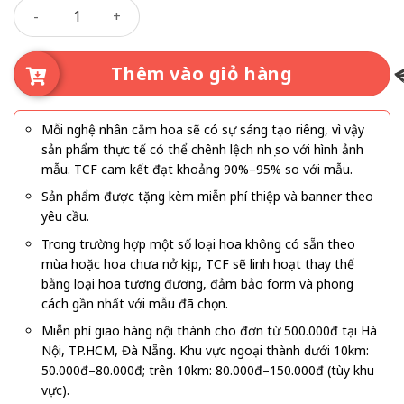
Trái Tim Rung Động số lượng
giản, bó hoa không chỉ truyền tải thông điệp yêu thương
mà còn thể hiện gu thẩm mỹ hiện đại của người tặng. Đây là
món quà hoàn hảo dành cho các dịp như tỏ tình, kỷ niệm
Thêm vào giỏ hàng
ngày yêu, Valentine hoặc đơn giản là một lời nhắn gửi yêu
thương đầy tinh tế.
Mỗi nghệ nhân cắm hoa sẽ có sự sáng tạo riêng, vì vậy
sản phẩm thực tế có thể chênh lệch nhẹ so với hình ảnh
mẫu. TCF cam kết đạt khoảng 90%–95% so với mẫu.
Sản phẩm được tặng kèm miễn phí thiệp và banner theo
yêu cầu.
Trong trường hợp một số loại hoa không có sẵn theo
mùa hoặc hoa chưa nở kịp, TCF sẽ linh hoạt thay thế
bằng loại hoa tương đương, đảm bảo form và phong
cách gần nhất với mẫu đã chọn.
Miễn phí giao hàng nội thành cho đơn từ 500.000đ tại Hà
Nội, TP.HCM, Đà Nẵng. Khu vực ngoại thành dưới 10km:
50.000đ–80.000đ; trên 10km: 80.000đ–150.000đ (tùy khu
vực).