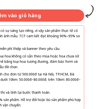
.000₫.
êm vào giỏ hàng
ó sự sáng tạo riêng, vì vậy sản phẩm thực tế có
 hình ảnh mẫu. TCF cam kết đạt khoảng 90%–95% so
ễn phí thiệp và banner theo yêu cầu.
oại hoa không có sẵn theo mùa hoặc hoa chưa nở
 thế bằng loại hoa tương đương, đảm bảo form và
ẫu đã chọn.
nh cho đơn từ 500.000đ tại Hà Nội, TP.HCM, Đà
 dưới 10km: 50.000đ–80.000đ; trên 10km: 80.000đ–
thị và tính tại bước thanh toán.
% sản phẩm. Hỗ trợ đổi hoặc bù sản phẩm phù hợp
nh vận chuyển.