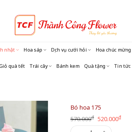
h nhật
Hoa sáp
Dịch vụ cưới hỏi
Hoa chúc mừng
Giỏ quà tết
Trái cây
Bánh kem
Quà tặng
Tin tức
Bó hoa 175
Giá
Giá
₫
₫
570.000
520.000
gốc
hi
Bó hoa 175 số lượng