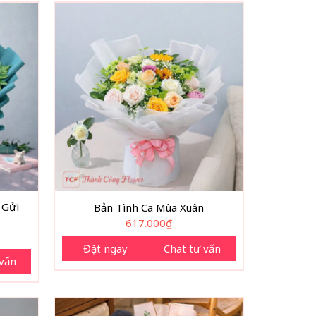
 Gửi
Bản Tình Ca Mùa Xuân
617.000
₫
Đặt ngay
Chat tư vấn
 vấn