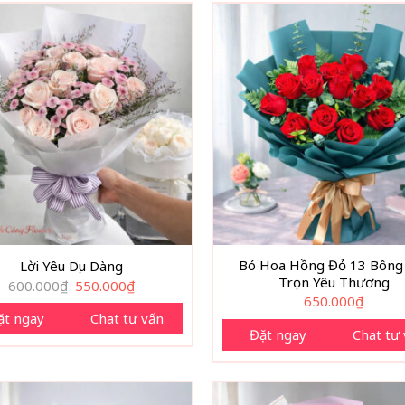
Bó Hoa Hồng Đỏ 13 Bông
Lời Yêu Dịu Dàng
Trọn Yêu Thương
Giá
Giá
600.000
₫
550.000
₫
gốc
hiện
650.000
₫
là:
tại
ặt ngay
Chat tư vấn
600.000₫.
là:
Đặt ngay
Chat tư
550.000₫.