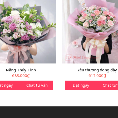
Nắng Thủy Tinh
Yêu thương đong đầy
683.000
₫
617.000
₫
ặt ngay
Chat tư vấn
Đặt ngay
Chat tư