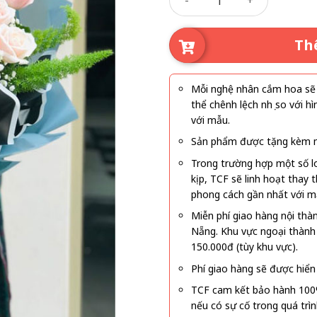
là:
tại
570.000₫.
là:
520
Th
Mỗi nghệ nhân cắm hoa sẽ c
thể chênh lệch nhẹ so với
với mẫu.
Sản phẩm được tặng kèm mi
Trong trường hợp một số l
kịp, TCF sẽ linh hoạt thay
phong cách gần nhất với m
Miễn phí giao hàng nội thà
Nẵng. Khu vực ngoại thành
150.000đ (tùy khu vực).
Phí giao hàng sẽ được hiển 
TCF cam kết bảo hành 100
nếu có sự cố trong quá trì