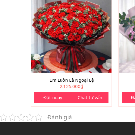
Em Luôn Là Ngoại Lệ
2.125.000
₫
Đặt ngay
Chat tư vấn
Đ
Đánh giá