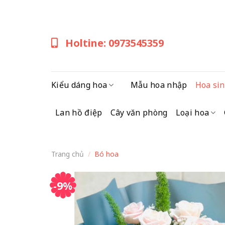
Skip
to
content
Holtine: 0973545359
Kiểu dáng hoa
Mẫu hoa nhập
Hoa sin
Lan hồ điệp
Cây văn phòng
Loại hoa
Trang chủ
/
Bó hoa
-9%