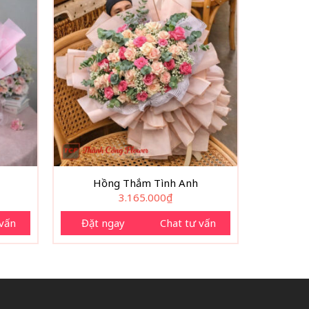
Hồng Thắm Tình Anh
3.165.000
₫
 vấn
Đặt ngay
Chat tư vấn