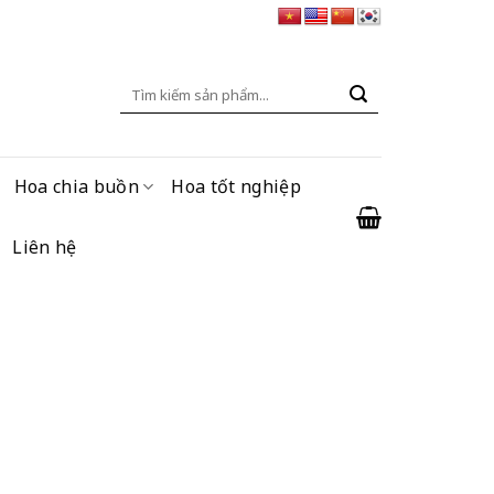
Tìm
kiếm:
Hoa chia buồn
Hoa tốt nghiệp
Liên hệ
ện