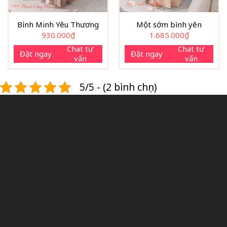
tinh tế, sâu sắc và mong muốn để lại dấu ấn nhẹ nhàng
nhưng lâu dài trong lòng người nhận. Với tôi, mỗi bó hoa
Bình Minh Yêu Thương
Một sớm bình yên
930.000
₫
1.685.000
₫
như thế không chỉ là sản phẩm, mà còn là một câu chuyện
được kể bằng hoa, bằng sự trân trọng và bằng cả tâm huyết
Chat tư
Chat tư
Đặt ngay
Đặt ngay
vấn
vấn
của người làm nghề.
5/5 - (2 bình chọn)