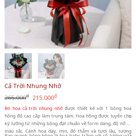
Cả Trời Nhung Nhớ
Giá
Giá
₫
₫
265.000
215.000
gốc
hiện
Bó hoa cả trời nhung nhớ
được thiết kế với 1 bông hoa
là:
tại
hồng đỏ cao cấp làm trung tâm. Hoa hồng được tuyển chọn
265.000₫.
là:
kỹ lưỡng từ những bông đạt chuẩn về form dáng, độ nở và
215.000₫.
màu sắc. Cánh hoa dày, mịn, đỏ thẫm và tươi lâu, tượng
Bao quanh bông hồng là hoa baby trắng với số lượng vừa