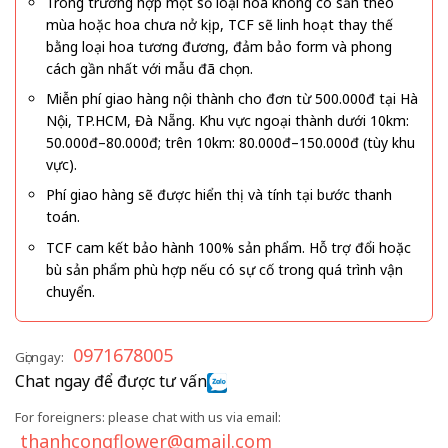
Trong trường hợp một số loại hoa không có sẵn theo
mùa hoặc hoa chưa nở kịp, TCF sẽ linh hoạt thay thế
bằng loại hoa tương đương, đảm bảo form và phong
cách gần nhất với mẫu đã chọn.
Miễn phí giao hàng nội thành cho đơn từ 500.000đ tại Hà
Nội, TP.HCM, Đà Nẵng. Khu vực ngoại thành dưới 10km:
50.000đ–80.000đ; trên 10km: 80.000đ–150.000đ (tùy khu
vực).
Phí giao hàng sẽ được hiển thị và tính tại bước thanh
toán.
TCF cam kết bảo hành 100% sản phẩm. Hỗ trợ đổi hoặc
bù sản phẩm phù hợp nếu có sự cố trong quá trình vận
chuyển.
0971678005
Gọi ngay:
Chat ngay để được tư vấn
For foreigners: please chat with us via email:
thanhcongflower@gmail.com