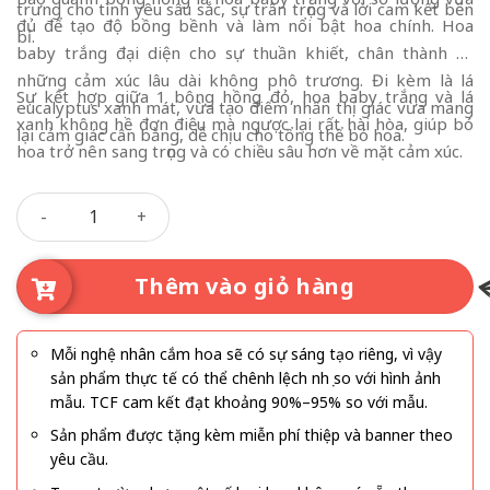
trưng cho tình yêu sâu sắc, sự trân trọng và lời cam kết bền
đủ để tạo độ bồng bềnh và làm nổi bật hoa chính. Hoa
bỉ.
baby trắng đại diện cho sự thuần khiết, chân thành và
những cảm xúc lâu dài không phô trương. Đi kèm là lá
Sự kết hợp giữa 1 bông hồng đỏ, hoa baby trắng và lá
eucalyptus xanh mát, vừa tạo điểm nhấn thị giác vừa mang
xanh không hề đơn điệu mà ngược lại rất hài hòa, giúp bó
lại cảm giác cân bằng, dễ chịu cho tổng thể bó hoa.
hoa trở nên sang trọng và có chiều sâu hơn về mặt cảm xúc.
Cả Trời Nhung Nhớ số lượng
Thêm vào giỏ hàng
Mỗi nghệ nhân cắm hoa sẽ có sự sáng tạo riêng, vì vậy
sản phẩm thực tế có thể chênh lệch nhẹ so với hình ảnh
mẫu. TCF cam kết đạt khoảng 90%–95% so với mẫu.
Sản phẩm được tặng kèm miễn phí thiệp và banner theo
yêu cầu.