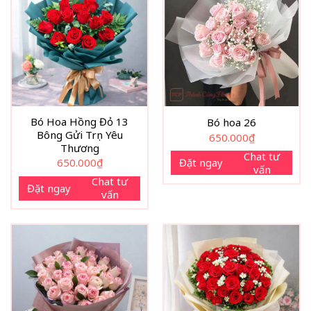
Bó Hoa Hồng Đỏ 13
Bó hoa 26
Bông Gửi Trọn Yêu
650.000
₫
Thương
Chat tư
650.000
₫
Đặt ngay
vấn
Chat tư
Đặt ngay
vấn