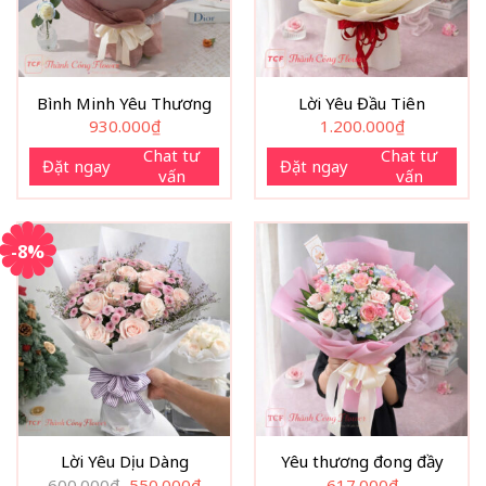
Bình Minh Yêu Thương
Lời Yêu Đầu Tiên
930.000
₫
1.200.000
₫
Chat tư
Chat tư
Đặt ngay
Đặt ngay
vấn
vấn
-8%
Lời Yêu Dịu Dàng
Yêu thương đong đầy
Giá
Giá
600.000
₫
550.000
₫
617.000
₫