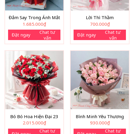
Đắm Say Trong Ánh Mắt
Lời Thì Thầm
1.685.000
₫
700.000
₫
Chat tư
Chat tư
Đặt ngay
Đặt ngay
vấn
vấn
Bó Bó Hoa Hiện Đại 23
Bình Minh Yêu Thương
2.015.000
₫
930.000
₫
Chat tư
Chat tư
Đặt ngay
Đặt ngay