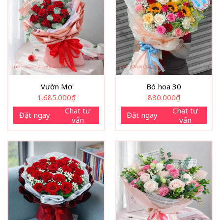
Vườn Mơ
Bó hoa 30
1.685.000
₫
880.000
₫
Chat tư
Chat tư
Đặt ngay
Đặt ngay
vấn
vấn