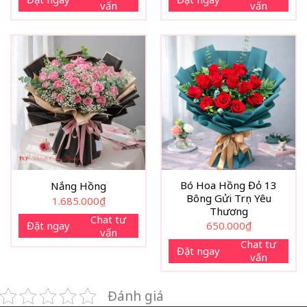
vấn
vấn
Bó Hoa Hồng Đỏ 13
Nắng Hồng
Bông Gửi Trọn Yêu
1.685.000
₫
Thương
Chat tư
Đặt ngay
650.000
₫
vấn
Chat tư
Đặt ngay
vấn
Đánh giá