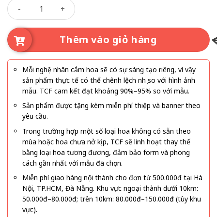
Bình Yên Gõ Cửa số lượng
hảo để dành tặng người yêu, bạn bè, người thân hoặc đồng
nghiệp trong những dịp như sinh nhật, kỷ niệm, chúc
mừng hay đơn giản là muốn mang đến một niềm vui nhẹ
Thêm vào giỏ hàng
nhàng.
Mỗi nghệ nhân cắm hoa sẽ có sự sáng tạo riêng, vì vậy
sản phẩm thực tế có thể chênh lệch nhẹ so với hình ảnh
mẫu. TCF cam kết đạt khoảng 90%–95% so với mẫu.
Sản phẩm được tặng kèm miễn phí thiệp và banner theo
yêu cầu.
Trong trường hợp một số loại hoa không có sẵn theo
mùa hoặc hoa chưa nở kịp, TCF sẽ linh hoạt thay thế
bằng loại hoa tương đương, đảm bảo form và phong
cách gần nhất với mẫu đã chọn.
Miễn phí giao hàng nội thành cho đơn từ 500.000đ tại Hà
Nội, TP.HCM, Đà Nẵng. Khu vực ngoại thành dưới 10km:
50.000đ–80.000đ; trên 10km: 80.000đ–150.000đ (tùy khu
vực).