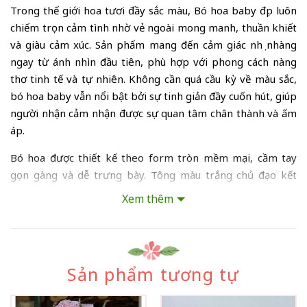
Trong thế giới hoa tươi đầy sắc màu, Bó hoa baby đẹp luôn
chiếm trọn cảm tình nhờ vẻ ngoài mong manh, thuần khiết
và giàu cảm xúc. Sản phẩm mang đến cảm giác nhẹ nhàng
ngay từ ánh nhìn đầu tiên, phù hợp với phong cách nàng
thơ tinh tế và tự nhiên. Không cần quá cầu kỳ về màu sắc,
bó hoa baby vẫn nổi bật bởi sự tinh giản đầy cuốn hút, giúp
người nhận cảm nhận được sự quan tâm chân thành và ấm
áp.
Bó hoa được thiết kế theo form tròn mềm mại, cầm tay
gọn gàng và dễ trưng bày. Tông màu trắng chủ đạo kết
hợp cùng lớp giấy gói xanh pastel tạo nên tổng thể hài hòa,
Xem thêm
mang lại cảm giác trong trẻo và thư thái. Đây là lựa chọn lý
tưởng cho những ai yêu thích vẻ đẹp tinh khôi và mong
muốn gửi gắm thông điệp yêu thương một cách nhẹ nhàng.
Thành Phần Và Số Lượng Hoa Trong Bó Hoa
Sản phẩm tương tự
Baby