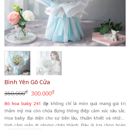
Bình Yên Gõ Cửa
Giá
Giá
₫
₫
350.000
300.000
gốc
hiện
Bó hoa baby 241
đẹp không chỉ là món quà mang giá trị
là:
tại
thẩm mỹ mà còn chứa đựng thông điệp cảm xúc sâu sắc.
350.000₫.
là:
Hoa baby đại diện cho sự bền lâu, thuần khiết và những
300.000₫.
tình cảm giản dị nhưng chân thành. Đây là lựa chọn hoàn