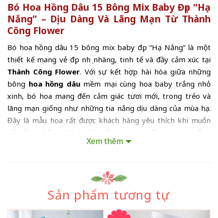
Bó Hoa Hồng Dâu 15 Bông Mix Baby Đẹp “Hạ
Nắng” – Dịu Dàng Và Lãng Mạn Từ Thành
Công Flower
Bó hoa hồng dâu 15 bông mix baby đẹp “Hạ Nắng” là một
thiết kế mang vẻ đẹp nhẹ nhàng, tinh tế và đầy cảm xúc tại
Thành Công Flower
. Với sự kết hợp hài hòa giữa những
bông
hoa hồng dâu
mềm mại cùng hoa baby trắng nhỏ
xinh, bó hoa mang đến cảm giác tươi mới, trong trẻo và
lãng mạn giống như những tia nắng dịu dàng của mùa hạ.
Đây là mẫu hoa rất được khách hàng yêu thích khi muốn
gửi tặng những thông điệp yêu thương một cách tinh tế và
Xem thêm
trang nhã.
Bó hoa được thiết kế với 15 bông hồng dâu tươi tuyển
chọn, mỗi bông đều có form tròn đẹp, cánh hoa mềm và
màu hồng dâu ngọt ngào. Sắc hồng nhẹ nhàng của hoa hồng
Sản phẩm tương tự
dâu tượng trưng cho tình yêu chân thành, sự quan tâm dịu
dàng và những cảm xúc ngọt ngào trong tình cảm. Con số