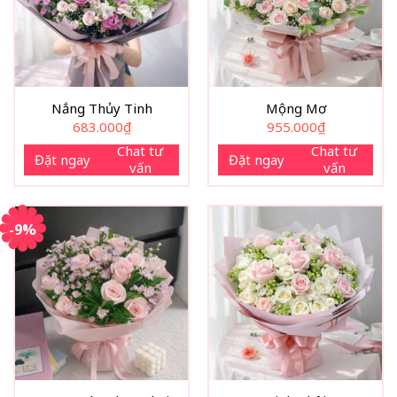
thu hút ngay từ ánh nhìn đầu tiên.
Nắng Thủy Tinh
Mộng Mơ
683.000
₫
955.000
₫
Chat tư
Chat tư
Đặt ngay
Đặt ngay
vấn
vấn
-9%