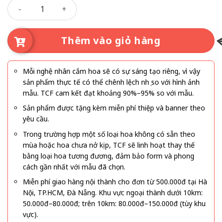
Hạ Nắng số lượng
xinh, bó hoa mang đến cảm giác tươi mới, trong trẻo và
lãng mạn giống như những tia nắng dịu dàng của mùa hạ.
Đây là mẫu hoa rất được khách hàng yêu thích khi muốn
Thêm vào giỏ hàng
gửi tặng những thông điệp yêu thương một cách tinh tế và
trang nhã.
Mỗi nghệ nhân cắm hoa sẽ có sự sáng tạo riêng, vì vậy
sản phẩm thực tế có thể chênh lệch nhẹ so với hình ảnh
mẫu. TCF cam kết đạt khoảng 90%–95% so với mẫu.
Sản phẩm được tặng kèm miễn phí thiệp và banner theo
yêu cầu.
Trong trường hợp một số loại hoa không có sẵn theo
mùa hoặc hoa chưa nở kịp, TCF sẽ linh hoạt thay thế
bằng loại hoa tương đương, đảm bảo form và phong
cách gần nhất với mẫu đã chọn.
Miễn phí giao hàng nội thành cho đơn từ 500.000đ tại Hà
Nội, TP.HCM, Đà Nẵng. Khu vực ngoại thành dưới 10km:
50.000đ–80.000đ; trên 10km: 80.000đ–150.000đ (tùy khu
vực).