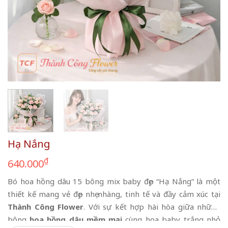
Hạ Nắng
₫
640.000
Bó hoa hồng dâu 15 bông mix baby đẹp “Hạ Nắng” là một
thiết kế mang vẻ đẹp nhẹ nhàng, tinh tế và đầy cảm xúc tại
Thành Công Flower
. Với sự kết hợp hài hòa giữa những
bông
hoa hồng dâu mềm mại
cùng hoa baby trắng nhỏ