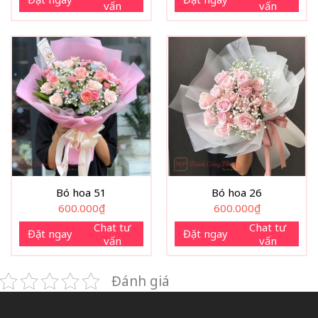
vấn
vấn
Bó hoa 51
Bó hoa 26
600.000
₫
600.000
₫
Chat tư
Chat tư
Đặt ngay
Đặt ngay
vấn
vấn
Đánh giá