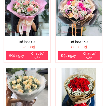
Bó hoa 03
Bó hoa 193
567.000
₫
600.000
₫
Chat tư
Chat tư
Đặt ngay
Đặt ngay
vấn
vấn