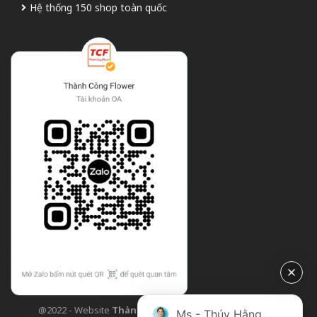
Hệ thống 150 shop toàn quốc
@2022 - Website
Thành Công Flower
| Design bởi
TCF
Ms - Thúy Hằng