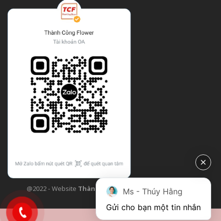
@2022 - Website
Thành Công Flower
| Design bởi
TCF
Ms - Thúy Hằng
Gửi cho bạn một tin nhắn