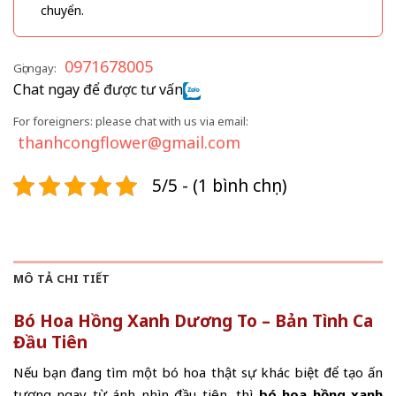
chuyển.
0971678005
Gọi ngay:
Chat ngay để được tư vấn
For foreigners: please chat with us via email:
thanhcongflower@gmail.com
5/5 - (1 bình chọn)
MÔ TẢ CHI TIẾT
Bó Hoa Hồng Xanh Dương To – Bản Tình Ca
Đầu Tiên
Nếu bạn đang tìm một bó hoa thật sự khác biệt để tạo ấn
tượng ngay từ ánh nhìn đầu tiên, thì
bó hoa hồng xanh