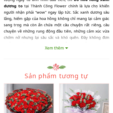
dương to
tại Thành Công Flower chính là lựa chọn khiến
người nhận phải “wow” ngay lập tức. Sắc xanh dương sâu
lắng, hiếm gặp của hoa hồng không chỉ mang lại cảm giác
sang trọng mà còn ẩn chứa một câu chuyện rất riêng, câu
chuyện về những rung động đầu tiên, những cảm xúc vừa
chớm nở nhưng lại sâu sắc và khó quên. Đây không đơn
thuần là một bó hoa, mà là một “bản tình ca đầu tiên” được
Xem thêm
gói ghém bằng sự tinh tế và cảm xúc chân thành.
Hoa hồng xanh dương vốn được xem là biểu tượng của
điều kỳ diệu, của những điều tưởng chừng không thể
nhưng lại trở thành hiện thực khi có đủ yêu thương và chân
Sản phẩm tương tự
thành. Chính vì vậy, khi bạn chọn tặng bó hoa này, cũng
đồng nghĩa với việc bạn đang gửi đi một thông điệp rất đặc
biệt: “Em là điều đặc biệt nhất mà anh từng gặp”. Tại Thành
Công Flower, bó hoa được thiết kế theo form tròn lớn, sử
dụng số lượng hoa dày dặn để tạo hiệu ứng đầy đặn, kết
hợp cùng lớp giấy gói trắng mềm mại như mây, giúp tôn