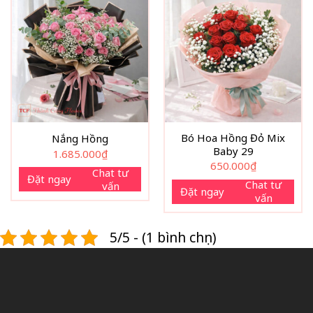
Bó Hoa Hồng Đỏ Mix
Nắng Hồng
Baby 29
1.685.000
₫
650.000
₫
Chat tư
Đặt ngay
Chat tư
vấn
Đặt ngay
vấn
5/5 - (1 bình chọn)