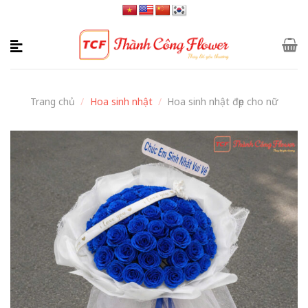
Skip
to
content
Trang chủ
/
Hoa sinh nhật
/
Hoa sinh nhật đẹp cho nữ