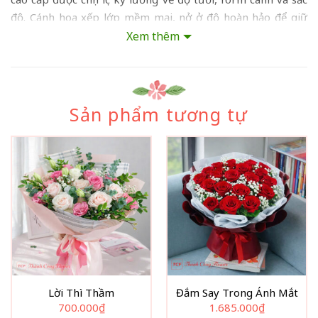
độ. Cánh hoa xếp lớp mềm mại, nở ở độ hoàn hảo để giữ
được vẻ đẹp rực rỡ lâu nhất khi trao tặng. Bao quanh đóa
Xem thêm
hồng là lớp hoa baby trắng tinh khôi được cắm dày vừa đủ
để tạo hiệu ứng bồng bềnh như một đám mây nhỏ. Sự
tương phản giữa sắc đỏ nồng nàn và nền trắng thuần khiết
tạo nên điểm nhấn thị giác ấn tượng, khiến ánh nhìn tự
Sản phẩm tương tự
nhiên tập trung vào trung tâm của bó hoa. Lớp giấy gói
trắng cao cấp cùng nơ đỏ satin mềm mại hoàn thiện tổng
thể thanh lịch, hiện đại nhưng vẫn đầy cảm xúc.
Lời Thì Thầm
Đắm Say Trong Ánh Mắt
700.000
₫
1.685.000
₫