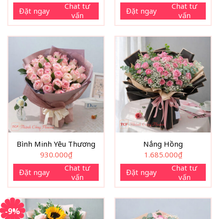
Chat tư
Chat tư
Đặt ngay
Đặt ngay
vấn
vấn
Bình Minh Yêu Thương
Nắng Hồng
930.000
₫
1.685.000
₫
Chat tư
Chat tư
Đặt ngay
Đặt ngay
vấn
vấn
-9%
“Say Trong Ánh Mắt” là lựa chọn lý tưởng cho lời tỏ tình, bó