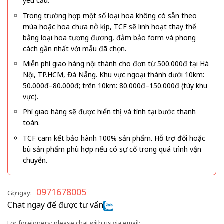
yêu cầu.
Trong trường hợp một số loại hoa không có sẵn theo
mùa hoặc hoa chưa nở kịp, TCF sẽ linh hoạt thay thế
bằng loại hoa tương đương, đảm bảo form và phong
cách gần nhất với mẫu đã chọn.
Miễn phí giao hàng nội thành cho đơn từ 500.000đ tại Hà
Nội, TP.HCM, Đà Nẵng. Khu vực ngoại thành dưới 10km:
50.000đ–80.000đ; trên 10km: 80.000đ–150.000đ (tùy khu
vực).
Phí giao hàng sẽ được hiển thị và tính tại bước thanh
toán.
TCF cam kết bảo hành 100% sản phẩm. Hỗ trợ đổi hoặc
bù sản phẩm phù hợp nếu có sự cố trong quá trình vận
chuyển.
0971678005
Gọi ngay:
Chat ngay để được tư vấn
For foreigners: please chat with us via email: