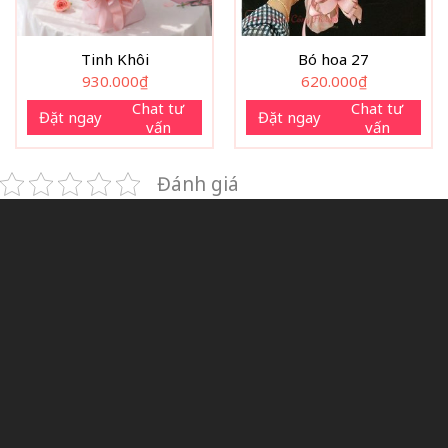
mẽ hơn. Khi người nhận cầm trên tay bó hoa, ánh mắt họ sẽ
dừng lại ở đóa hồng đỏ rực rỡ, giống như cách bạn muốn
nói rằng trong trái tim mình chỉ có một hình bóng duy
Tinh Khôi
Bó hoa 27
nhất.
930.000
₫
620.000
₫
Chat tư
Chat tư
Nếu bạn đang tìm kiếm một
bó hoa hồng đỏ 1 bông mix
Đặt ngay
Đặt ngay
vấn
vấn
baby đẹp
mang thông điệp tình yêu rõ ràng, sâu sắc và khó
quên, “Say Trong Ánh Mắt” chắc chắn là lựa chọn xứng đáng.
Đánh giá
Hãy để Thành Công Flower đồng hành cùng bạn trong
những khoảnh khắc đặc biệt, nơi chỉ một đóa hoa cũng đủ
khiến trái tim ai đó rung động thật lâu.