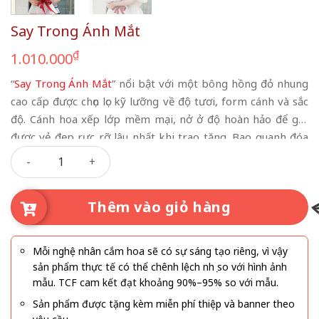
Say Trong Ánh Mắt
₫
1.010.000
“
Say Trong Ánh Mắt
” nổi bật với một bông hồng đỏ nhung
cao cấp được chọn lọc kỹ lưỡng về độ tươi, form cánh và sắc
độ. Cánh hoa xếp lớp mềm mại, nở ở độ hoàn hảo để giữ
được vẻ đẹp rực rỡ lâu nhất khi trao tặng. Bao quanh đóa
Say Trong Ánh Mắt số lượng
hồng là lớp hoa baby trắng tinh khôi được cắm dày vừa đủ
để tạo hiệu ứng bồng bềnh như một đám mây nhỏ. Sự
tương phản giữa sắc đỏ nồng nàn và nền trắng thuần khiết
Thêm vào giỏ hàng
tạo nên điểm nhấn thị giác ấn tượng, khiến ánh nhìn tự
nhiên tập trung vào trung tâm của bó hoa. Lớp giấy gói
trắng cao cấp cùng nơ đỏ satin mềm mại hoàn thiện tổng
Mỗi nghệ nhân cắm hoa sẽ có sự sáng tạo riêng, vì vậy
thể thanh lịch, hiện đại nhưng vẫn đầy cảm xúc.
sản phẩm thực tế có thể chênh lệch nhẹ so với hình ảnh
mẫu. TCF cam kết đạt khoảng 90%–95% so với mẫu.
Sản phẩm được tặng kèm miễn phí thiệp và banner theo