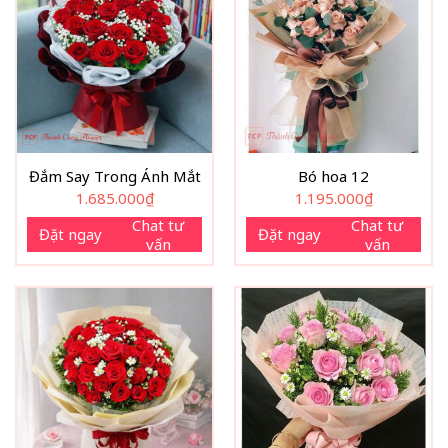
Đắm Say Trong Ánh Mắt
Bó hoa 12
1.685.000
₫
1.195.000
₫
Chat tư
Chat tư
Đặt ngay
Đặt ngay
vấn
vấn