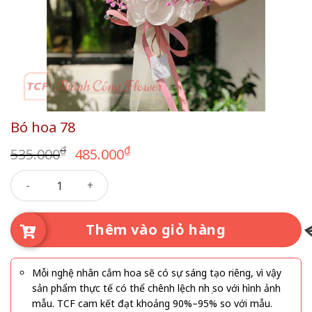
Bó hoa 78
Giá
Giá
₫
₫
535.000
485.000
gốc
hiện
Bó hoa 78 số lượng
là:
tại
535.000₫.
là:
485.000₫.
Thêm vào giỏ hàng
Mỗi nghệ nhân cắm hoa sẽ có sự sáng tạo riêng, vì vậy
sản phẩm thực tế có thể chênh lệch nhẹ so với hình ảnh
mẫu. TCF cam kết đạt khoảng 90%–95% so với mẫu.