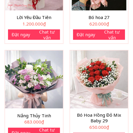
Lời Yêu Đầu Tiên
Bó hoa 27
1.200.000
₫
620.000
₫
Chat tư
Chat tư
Đặt ngay
Đặt ngay
vấn
vấn
Bó Hoa Hồng Đỏ Mix
Nắng Thủy Tinh
Baby 29
683.000
₫
650.000
₫
Chat tư
Đặt ngay