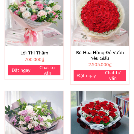
Bó Hoa Hồng Đỏ Vườn
Lời Thì Thầm
Yêu Giấu
700.000
₫
2.505.000
₫
Chat tư
Đặt ngay
Chat tư
vấn
Đặt ngay
vấn