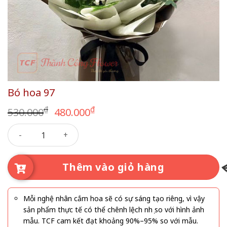
Bó hoa 97
Giá
Giá
₫
₫
530.000
480.000
gốc
hiện
Bó hoa 97 số lượng
là:
tại
530.000₫.
là:
480.000₫.
Thêm vào giỏ hàng
Mỗi nghệ nhân cắm hoa sẽ có sự sáng tạo riêng, vì vậy
sản phẩm thực tế có thể chênh lệch nhẹ so với hình ảnh
mẫu. TCF cam kết đạt khoảng 90%–95% so với mẫu.