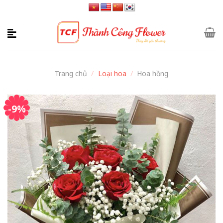
Skip
to
content
Trang chủ
/
Loại hoa
/
Hoa hồng
-9%