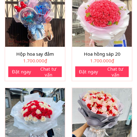
Hộp hoa say đắm
Hoa hồng sáp 20
1.700.000
₫
1.700.000
₫
Chat tư
Chat tư
Đặt ngay
Đặt ngay
vấn
vấn