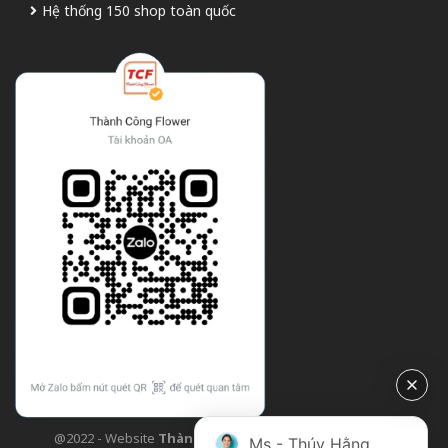
Hệ thống 150 shop toàn quốc
@2022 - Website
Thành Công Flower
| Design bởi
TCF
Ms - Thúy Hằng