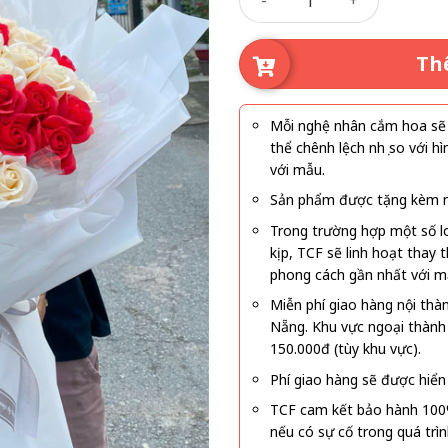
Th
Mỗi nghệ nhân cắm hoa sẽ c
thể chênh lệch nhẹ so với
với mẫu.
Sản phẩm được tặng kèm mi
Trong trường hợp một số l
kịp, TCF sẽ linh hoạt thay
phong cách gần nhất với m
Miễn phí giao hàng nội thà
Nẵng. Khu vực ngoại thành
150.000đ (tùy khu vực).
Phí giao hàng sẽ được hiển 
TCF cam kết bảo hành 100
nếu có sự cố trong quá trì