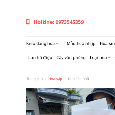
Skip
to
content
Holtine: 0973545359
Kiểu dáng hoa
Mẫu hoa nhập
Hoa sin
Lan hồ điệp
Cây văn phòng
Loại hoa
Trang chủ
/
Hoa sáp
/
Hoa sáp nhũ