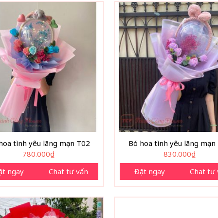
hoa tình yêu lãng mạn T02
Bó hoa tình yêu lãng mạn
780.000
₫
830.000
₫
ặt ngay
Chat tư vấn
Đặt ngay
Chat tư