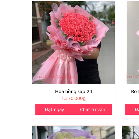
Hoa hồng sáp 24
Bó 
1.370.000
₫
Đặt ngay
Chat tư vấn
Đ