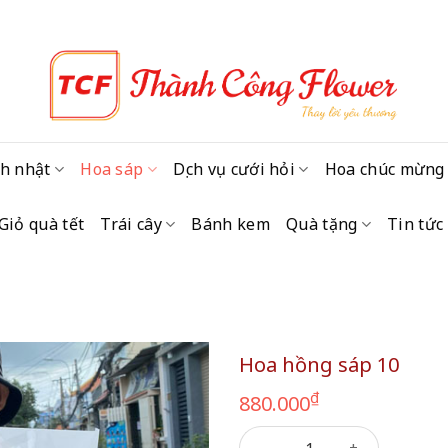
h nhật
Hoa sáp
Dịch vụ cưới hỏi
Hoa chúc mừng
Giỏ quà tết
Trái cây
Bánh kem
Quà tặng
Tin tức
Hoa hồng sáp 10
₫
880.000
Hoa hồng sáp 10 số lượng