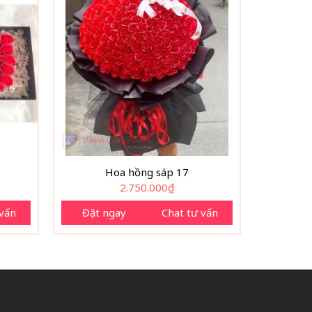
Hoa hồng sáp 17
2.750.000
₫
 vấn
Đặt ngay
Chat tư vấn