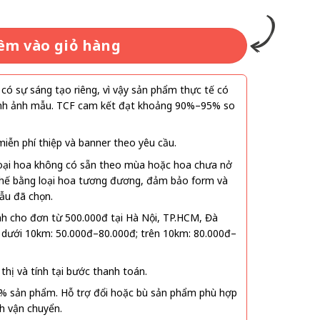
êm vào giỏ hàng
ó sự sáng tạo riêng, vì vậy sản phẩm thực tế có
 hình ảnh mẫu. TCF cam kết đạt khoảng 90%–95% so
ễn phí thiệp và banner theo yêu cầu.
oại hoa không có sẵn theo mùa hoặc hoa chưa nở
 thế bằng loại hoa tương đương, đảm bảo form và
ẫu đã chọn.
nh cho đơn từ 500.000đ tại Hà Nội, TP.HCM, Đà
 dưới 10km: 50.000đ–80.000đ; trên 10km: 80.000đ–
thị và tính tại bước thanh toán.
% sản phẩm. Hỗ trợ đổi hoặc bù sản phẩm phù hợp
nh vận chuyển.