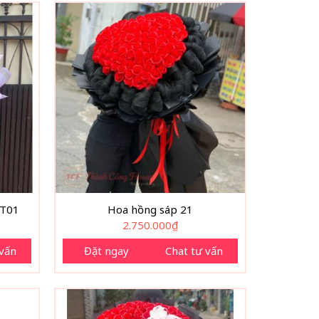
 T01
Hoa hồng sáp 21
2.750.000
₫
 vấn
Đặt ngay
Chat tư vấn