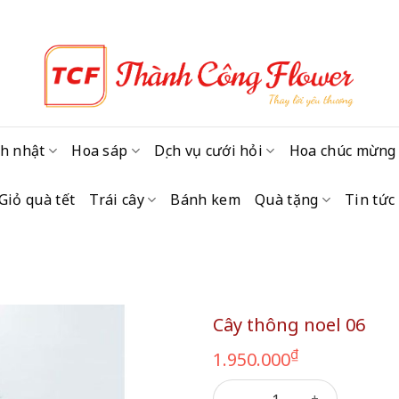
h nhật
Hoa sáp
Dịch vụ cưới hỏi
Hoa chúc mừng
Giỏ quà tết
Trái cây
Bánh kem
Quà tặng
Tin tức
Cây thông noel 06
₫
1.950.000
Cây thông noel 06 số lượng