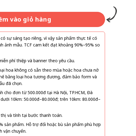
êm vào giỏ hàng
ó sự sáng tạo riêng, vì vậy sản phẩm thực tế có
 hình ảnh mẫu. TCF cam kết đạt khoảng 90%–95% so
ễn phí thiệp và banner theo yêu cầu.
oại hoa không có sẵn theo mùa hoặc hoa chưa nở
 thế bằng loại hoa tương đương, đảm bảo form và
ẫu đã chọn.
nh cho đơn từ 500.000đ tại Hà Nội, TP.HCM, Đà
 dưới 10km: 50.000đ–80.000đ; trên 10km: 80.000đ–
thị và tính tại bước thanh toán.
% sản phẩm. Hỗ trợ đổi hoặc bù sản phẩm phù hợp
nh vận chuyển.