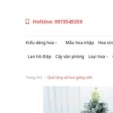
Skip
to
content
Holtine: 0973545359
Kiểu dáng hoa
Mẫu hoa nhập
Hoa sin
Lan hồ điệp
Cây văn phòng
Loại hoa
Trang chủ
/
Quà tặng và hoa giáng sinh