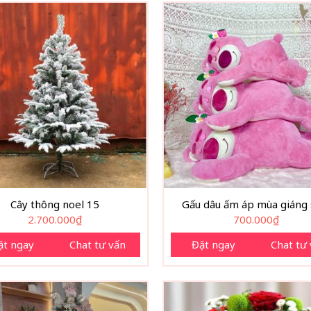
Cây thông noel 15
Gấu dâu ấm áp mùa giáng 
2.700.000
₫
700.000
₫
ặt ngay
Chat tư vấn
Đặt ngay
Chat tư