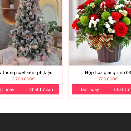
y thông noel kèm phụ kiện
Hộp hoa giáng sinh 0
2.700.000
₫
700.000
₫
ặt ngay
Chat tư vấn
Đặt ngay
Chat tư