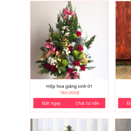
Hộp hoa giáng sinh 01
780.000
₫
Đặt ngay
Chat tư vấn
Đ