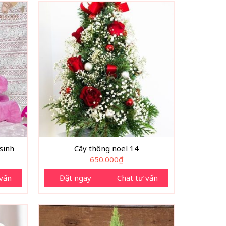
sinh
Cây thông noel 14
650.000
₫
 vấn
Đặt ngay
Chat tư vấn