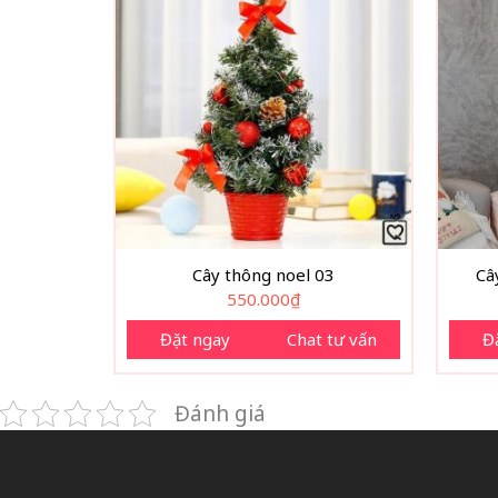
Cây thông noel 03
Câ
550.000
₫
Đặt ngay
Chat tư vấn
Đ
Đánh giá