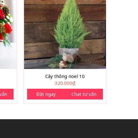
3
Cây thông noel 10
320.000
₫
 vấn
Đặt ngay
Chat tư vấn