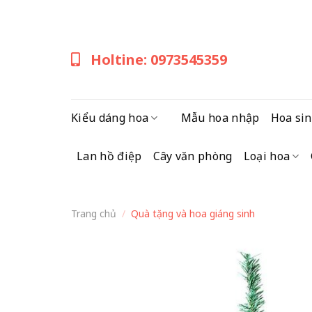
Skip
to
content
Holtine: 0973545359
Kiểu dáng hoa
Mẫu hoa nhập
Hoa sin
Lan hồ điệp
Cây văn phòng
Loại hoa
Trang chủ
/
Quà tặng và hoa giáng sinh