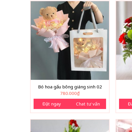
Bó hoa gấu bông giáng sinh 02
780.000
₫
Đặt ngay
Chat tư vấn
Đ