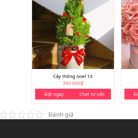
Cây thông noel 13
380.000
₫
Đặt ngay
Chat tư vấn
Đ
Đánh giá