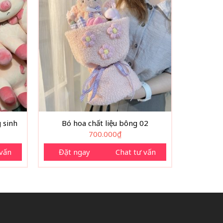
 sinh
Bó hoa chất liệu bông 02
700.000
₫
 vấn
Đặt ngay
Chat tư vấn