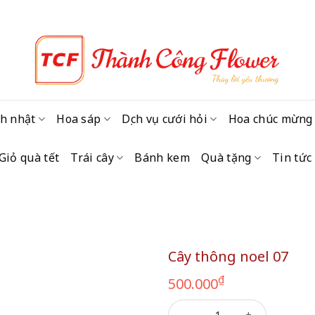
h nhật
Hoa sáp
Dịch vụ cưới hỏi
Hoa chúc mừng
Giỏ quà tết
Trái cây
Bánh kem
Quà tặng
Tin tức
Cây thông noel 07
₫
500.000
Cây thông noel 07 số lượng