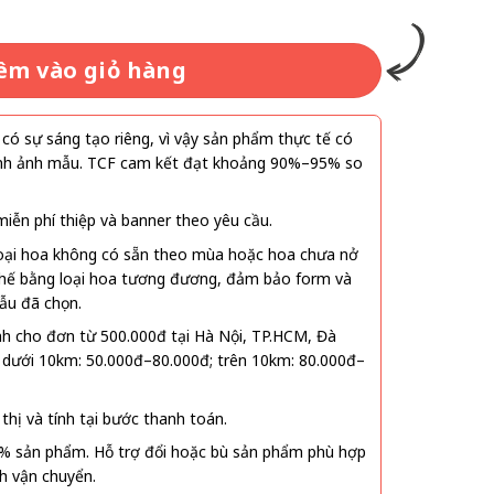
êm vào giỏ hàng
ó sự sáng tạo riêng, vì vậy sản phẩm thực tế có
 hình ảnh mẫu. TCF cam kết đạt khoảng 90%–95% so
ễn phí thiệp và banner theo yêu cầu.
oại hoa không có sẵn theo mùa hoặc hoa chưa nở
 thế bằng loại hoa tương đương, đảm bảo form và
ẫu đã chọn.
nh cho đơn từ 500.000đ tại Hà Nội, TP.HCM, Đà
 dưới 10km: 50.000đ–80.000đ; trên 10km: 80.000đ–
thị và tính tại bước thanh toán.
% sản phẩm. Hỗ trợ đổi hoặc bù sản phẩm phù hợp
nh vận chuyển.