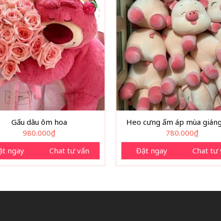
Gấu dâu ôm hoa
Heo cưng ấm áp mùa giáng
980.000
₫
780.000
₫
ặt ngay
Chat tư vấn
Đặt ngay
Chat tư