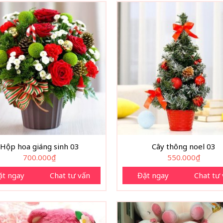
Hộp hoa giáng sinh 03
Cây thông noel 03
700.000
₫
550.000
₫
ặt ngay
Chat tư vấn
Đặt ngay
Chat tư