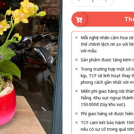
Th
Mỗi nghệ nhân cắm hoa sẽ c
thể chênh lệch nhẹ so với
với mẫu.
Sản phẩm được tặng kèm mi
Trong trường hợp một số l
kịp, TCF sẽ linh hoạt thay
phong cách gần nhất với m
Miễn phí giao hàng nội thà
Nẵng. Khu vực ngoại thành
150.000đ (tùy khu vực).
Phí giao hàng sẽ được hiển 
TCF cam kết bảo hành 100
nếu có sự cố trong quá trì