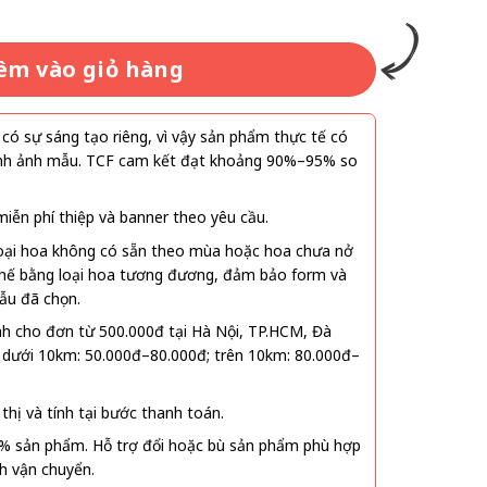
êm vào giỏ hàng
ó sự sáng tạo riêng, vì vậy sản phẩm thực tế có
 hình ảnh mẫu. TCF cam kết đạt khoảng 90%–95% so
ễn phí thiệp và banner theo yêu cầu.
oại hoa không có sẵn theo mùa hoặc hoa chưa nở
 thế bằng loại hoa tương đương, đảm bảo form và
ẫu đã chọn.
nh cho đơn từ 500.000đ tại Hà Nội, TP.HCM, Đà
 dưới 10km: 50.000đ–80.000đ; trên 10km: 80.000đ–
thị và tính tại bước thanh toán.
% sản phẩm. Hỗ trợ đổi hoặc bù sản phẩm phù hợp
nh vận chuyển.