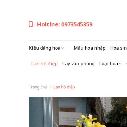
Skip
to
content
Holtine: 0973545359
Kiểu dáng hoa
Mẫu hoa nhập
Hoa sin
Lan hồ điệp
Cây văn phòng
Loại hoa
Trang chủ
/
Lan hồ điệp