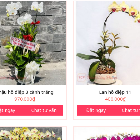
hậu hồ điệp 3 cành trắng
Lan hồ điệp 11
970.000
₫
400.000
₫
ặt ngay
Chat tư vấn
Đặt ngay
Chat tư