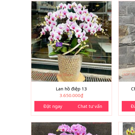
Lan hồ điệp 13
C
3.650.000
₫
Đặt ngay
Chat tư vấn
Đ