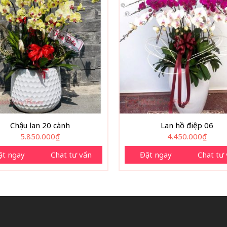
Chậu lan 20 cành
Lan hồ điệp 06
5.850.000
₫
4.450.000
₫
ặt ngay
Chat tư vấn
Đặt ngay
Chat tư