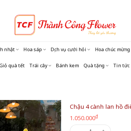
h nhật
Hoa sáp
Dịch vụ cưới hỏi
Hoa chúc mừng
Giỏ quà tết
Trái cây
Bánh kem
Quà tặng
Tin tức
Chậu 4 cành lan hồ đi
₫
1.050.000
Chậu 4 cành lan hồ điệp mini