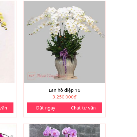
Lan hồ điệp 16
3.250.000
₫
 vấn
Đặt ngay
Chat tư vấn