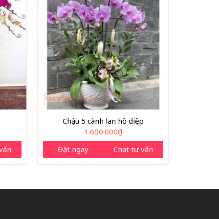
Chậu 5 cành lan hồ điệp
1.600.000
₫
 vấn
Đặt ngay
Chat tư vấn