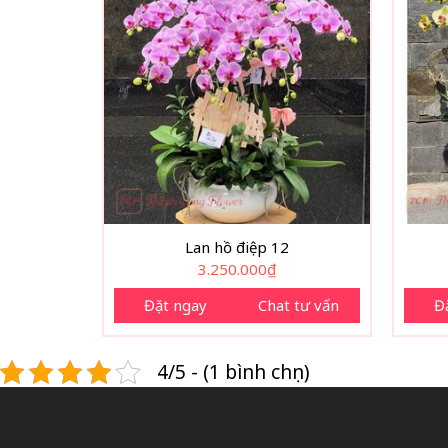
Lan hồ điệp 12
3.250.000
₫
Đặt ngay
Chat tư vấn
Đ
4/5 - (1 bình chọn)