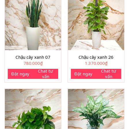
Chậu cây xanh 07
Chậu cây xanh 26
780.000
₫
1.370.000
₫
Chat tư
Chat tư
Đặt ngay
Đặt ngay
vấn
vấn