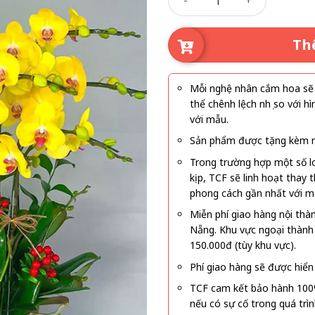
Th
Mỗi nghệ nhân cắm hoa sẽ c
thể chênh lệch nhẹ so với
với mẫu.
Sản phẩm được tặng kèm mi
Trong trường hợp một số l
kịp, TCF sẽ linh hoạt thay
phong cách gần nhất với m
Miễn phí giao hàng nội thà
Nẵng. Khu vực ngoại thành
150.000đ (tùy khu vực).
Phí giao hàng sẽ được hiển 
TCF cam kết bảo hành 100
nếu có sự cố trong quá trì