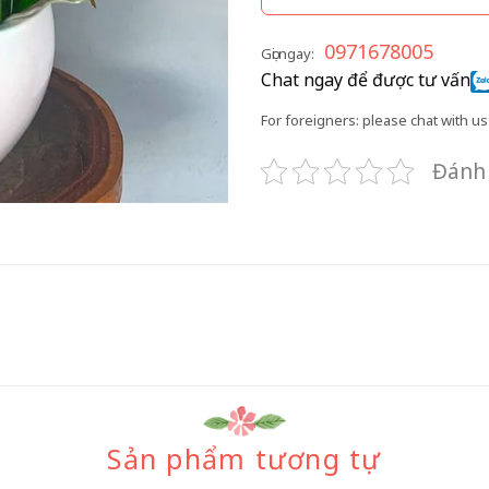
0971678005
Gọi ngay:
Chat ngay để được tư vấn
For foreigners: please chat with us 
Đánh 
Sản phẩm tương tự