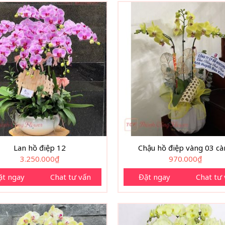
Lan hồ điệp 12
Chậu hồ điệp vàng 03 cà
3.250.000
₫
970.000
₫
ặt ngay
Chat tư vấn
Đặt ngay
Chat tư