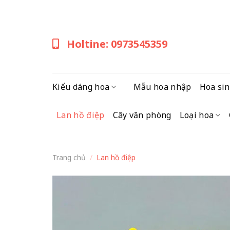
Skip
to
content
Holtine: 0973545359
Kiểu dáng hoa
Mẫu hoa nhập
Hoa sin
Lan hồ điệp
Cây văn phòng
Loại hoa
Trang chủ
/
Lan hồ điệp