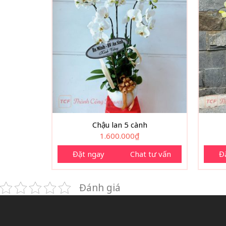
Chậu lan 5 cành
1.600.000
₫
Đặt ngay
Chat tư vấn
Đ
Đánh giá