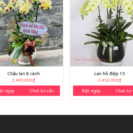
Chậu lan 8 cành
Lan hồ điệp 15
2.490.000
₫
2.450.000
₫
ặt ngay
Chat tư vấn
Đặt ngay
Chat tư