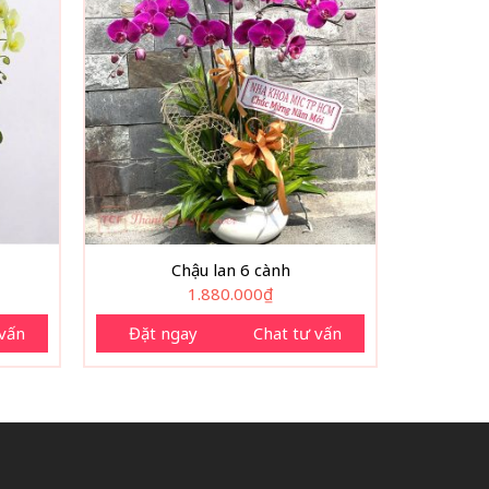
Chậu lan 6 cành
1.880.000
₫
 vấn
Đặt ngay
Chat tư vấn