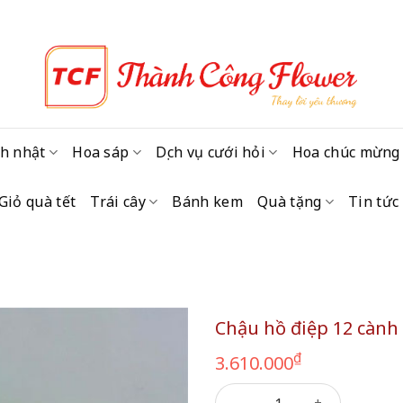
h nhật
Hoa sáp
Dịch vụ cưới hỏi
Hoa chúc mừng
Giỏ quà tết
Trái cây
Bánh kem
Quà tặng
Tin tức
Chậu hồ điệp 12 cành
₫
3.610.000
Chậu hồ điệp 12 cành số lượ