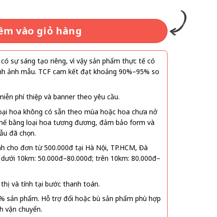
êm vào giỏ hàng
ó sự sáng tạo riêng, vì vậy sản phẩm thực tế có
 hình ảnh mẫu. TCF cam kết đạt khoảng 90%–95% so
ễn phí thiệp và banner theo yêu cầu.
oại hoa không có sẵn theo mùa hoặc hoa chưa nở
 thế bằng loại hoa tương đương, đảm bảo form và
ẫu đã chọn.
nh cho đơn từ 500.000đ tại Hà Nội, TP.HCM, Đà
 dưới 10km: 50.000đ–80.000đ; trên 10km: 80.000đ–
thị và tính tại bước thanh toán.
% sản phẩm. Hỗ trợ đổi hoặc bù sản phẩm phù hợp
nh vận chuyển.