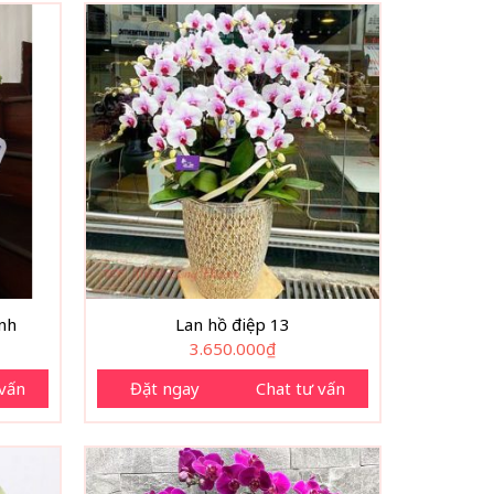
nh
Lan hồ điệp 13
3.650.000
₫
 vấn
Đặt ngay
Chat tư vấn