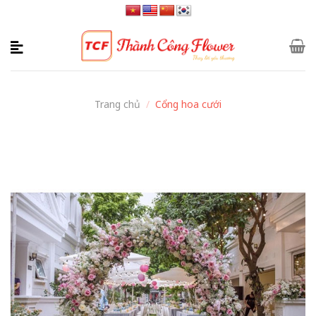
Skip
to
content
Trang chủ
/
Cổng hoa cưới