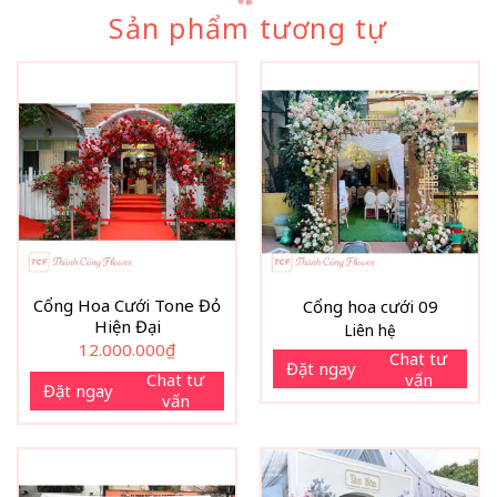
Sản phẩm tương tự
Cổng Hoa Cưới Tone Đỏ
Cổng hoa cưới 09
Hiện Đại
Liên hệ
12.000.000
₫
Chat tư
Đặt ngay
vấn
Chat tư
Đặt ngay
vấn