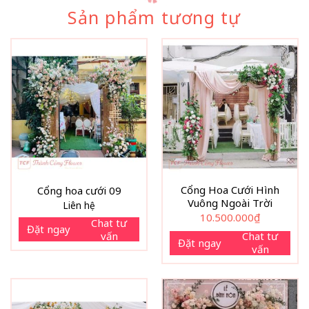
Sản phẩm tương tự
Cổng Hoa Cưới Hình
Cổng hoa cưới 09
Vuông Ngoài Trời
Liên hệ
10.500.000
₫
Chat tư
Đặt ngay
vấn
Chat tư
Đặt ngay
vấn