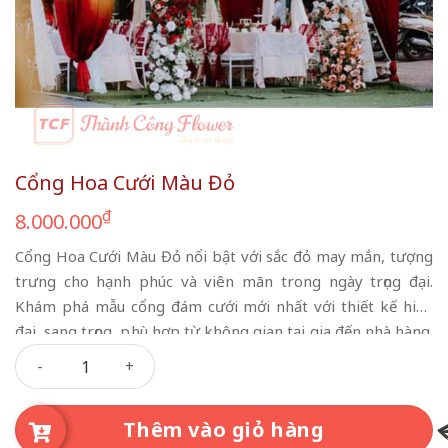
Cổng Hoa Cưới Màu Đỏ
₫
8.000.000
Cổng Hoa Cưới Màu Đỏ nổi bật với sắc đỏ may mắn, tượng
trưng cho hạnh phúc và viên mãn trong ngày trọng đại.
Khám phá mẫu cổng đám cưới mới nhất với thiết kế hiện
đại, sang trọng, phù hợp từ không gian tại gia đến nhà hàng.
Cổng Hoa Cưới Màu Đỏ số lượng
Nhận thiết kế và thi công nhanh chóng theo yêu cầu, đảm
bảo thẩm mỹ và ấn tượng.
Thêm vào giỏ hàng