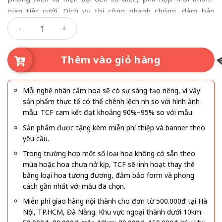
gian tiệc cưới. Dịch vụ thi công nhanh chóng, đảm bảo
Cổng Hoa Cưới Hoa Hồng số lượng
thẩm mỹ, giúp không gian cưới thêm sang trọng và ấn
tượng.
Thêm vào giỏ hàng
Mỗi nghệ nhân cắm hoa sẽ có sự sáng tạo riêng, vì vậy
sản phẩm thực tế có thể chênh lệch nhẹ so với hình ảnh
mẫu. TCF cam kết đạt khoảng 90%–95% so với mẫu.
Sản phẩm được tặng kèm miễn phí thiệp và banner theo
yêu cầu.
Trong trường hợp một số loại hoa không có sẵn theo
mùa hoặc hoa chưa nở kịp, TCF sẽ linh hoạt thay thế
bằng loại hoa tương đương, đảm bảo form và phong
cách gần nhất với mẫu đã chọn.
Miễn phí giao hàng nội thành cho đơn từ 500.000đ tại Hà
Nội, TP.HCM, Đà Nẵng. Khu vực ngoại thành dưới 10km: