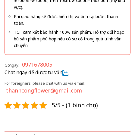
50.000đ–80.000đ; trên 10km: 80.000đ–150.000đ (tùy khu
vực).
Phí giao hàng sẽ được hiển thị và tính tại bước thanh
toán.
TCF cam kết bảo hành 100% sản phẩm. Hỗ trợ đổi hoặc
bù sản phẩm phù hợp nếu có sự cố trong quá trình vận
chuyển.
0971678005
Gọi ngay:
Chat ngay để được tư vấn
For foreigners: please chat with us via email:
thanhcongflower@gmail.com
5/5 - (1 bình chọn)