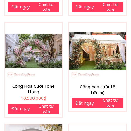
Chat tư
Chat tư
Đặt ngay
Đặt ngay
vấn
vấn
Cổng Hoa Cưới Tone
Cổng hoa cưới 18
Hồng
Liên hệ
10.500.000
₫
Chat tư
Đặt ngay
vấn
Chat tư
Đặt ngay
vấn