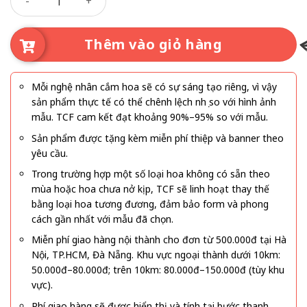
không gian tiệc cưới rực rỡ và sang trọng không thua kém
hoa tươi.
Thêm vào giỏ hàng
Mỗi nghệ nhân cắm hoa sẽ có sự sáng tạo riêng, vì vậy
sản phẩm thực tế có thể chênh lệch nhẹ so với hình ảnh
mẫu. TCF cam kết đạt khoảng 90%–95% so với mẫu.
Sản phẩm được tặng kèm miễn phí thiệp và banner theo
yêu cầu.
Trong trường hợp một số loại hoa không có sẵn theo
mùa hoặc hoa chưa nở kịp, TCF sẽ linh hoạt thay thế
bằng loại hoa tương đương, đảm bảo form và phong
cách gần nhất với mẫu đã chọn.
Miễn phí giao hàng nội thành cho đơn từ 500.000đ tại Hà
Nội, TP.HCM, Đà Nẵng. Khu vực ngoại thành dưới 10km:
50.000đ–80.000đ; trên 10km: 80.000đ–150.000đ (tùy khu
vực).
Phí giao hàng sẽ được hiển thị và tính tại bước thanh