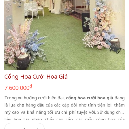
Cổng Hoa Cưới Hoa Giả
₫
7.600.000
Trong xu hướng cưới hiện đại,
cổng hoa cưới hoa giả
đang
là lựa chọn hàng đầu của các cặp đôi nhờ tính tiện lợi, thẩm
mỹ cao và khả năng tối ưu chi phí tuyệt vời. Sử dụng chất
liệu hoa lụa nhập khẩu cao cấp, các mẫu cổng hoa của
Cổng Hoa Cưới Hoa Giả số lượng
chúng tôi sở hữu độ chân thực lên đến 95%, mang lại