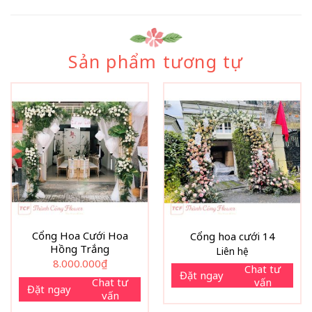
Sản phẩm tương tự
Cổng Hoa Cưới Hoa
Cổng hoa cưới 14
Hồng Trắng
Liên hệ
8.000.000
₫
Chat tư
Đặt ngay
vấn
Chat tư
Đặt ngay
vấn