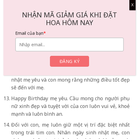
Chúc mẹ bước sang tuổi mới với nhiều niềm vui,
X
hạnh phúc và sức khoẻ.
NHẬN MÃ GIẢM GIÁ KHI ĐẶT
HOA HÔM NAY
Mẹ yêu ơi, con thật sự cảm thấy may mắn và hạnh
phúc vì được làm con gái của mẹ. Con hy vọng bước
Email của bạn
*
sang tuổi mới, mẹ sẽ luôn mạnh khoẻ và gặp thật
nhiều niềm vui trong cuộc sống.
Mọi người thường nói rằng, hoa hồng là món quà
tuyệt vời nhất dành cho phụ nữ, còn đối với mẹ,
mẹ là món quà tuyệt vời nhất. Chúc mừng sinh
nhật mẹ yêu và con mong rằng những điều tốt đẹp
sẽ đến với mẹ.
Happy Birthday mẹ yêu. Cầu mong cho người phụ
nữ xinh đẹp và tuyệt vời của con luôn vui vẻ, khoẻ
mạnh và luôn bình an.
Đối với con, mẹ luôn giữ một vị trí đặc biệt nhất
trong trái tim con. Nhân ngày sinh nhật mẹ, con