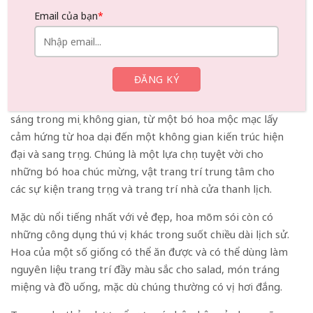
cao, thanh lịch của chúng tạo thêm cấu trúc, chiều sâu và
Email của bạn
*
cảm giác chuyển động cho một bình hoa.
Chúng tạo nên một điểm nhấn dọc tuyệt đẹp, thu hút ánh
nhìn hướng lên trên, bổ sung hoàn hảo cho những loài
hoa tròn trịa hơn như hoa hồng, hoa mẫu đơn và hoa
cẩm tú cầu. Tính linh hoạt của chúng cho phép chúng tỏa
sáng trong mọi không gian, từ một bó hoa mộc mạc lấy
cảm hứng từ hoa dại đến một không gian kiến ​​trúc hiện
đại và sang trọng. Chúng là một lựa chọn tuyệt vời cho
những bó hoa chúc mừng, vật trang trí trung tâm cho
các sự kiện trang trọng và trang trí nhà cửa thanh lịch.
Mặc dù nổi tiếng nhất với vẻ đẹp, hoa mõm sói còn có
những công dụng thú vị khác trong suốt chiều dài lịch sử.
Hoa của một số giống có thể ăn được và có thể dùng làm
nguyên liệu trang trí đầy màu sắc cho salad, món tráng
miệng và đồ uống, mặc dù chúng thường có vị hơi đắng.