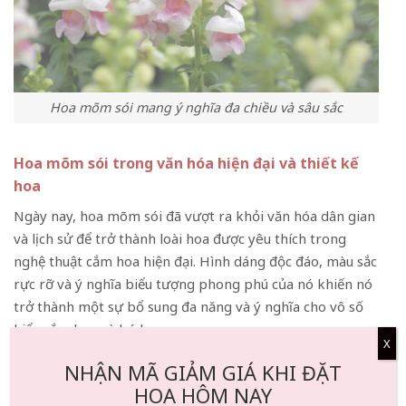
Hoa mõm sói mang ý nghĩa đa chiều và sâu sắc
Hoa mõm sói trong văn hóa hiện đại và thiết kế
hoa
Ngày nay, hoa mõm sói đã vượt ra khỏi văn hóa dân gian
và lịch sử để trở thành loài hoa được yêu thích trong
nghệ thuật cắm hoa hiện đại. Hình dáng độc đáo, màu sắc
rực rỡ và ý nghĩa biểu tượng phong phú của nó khiến nó
trở thành một sự bổ sung đa năng và ý nghĩa cho vô số
kiểu cắm hoa và bó hoa.
X
Trong thế giới thiết kế hoa, hoa mõm sói được đánh giá
NHẬN MÃ GIẢM GIÁ KHI ĐẶT
cao nhờ chiều cao và hình dáng thẳng, những ngọn hoa
HOA HÔM NAY