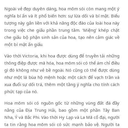
Ngoài vẻ đẹp duyên dáng, hoa mõm sói còn mang một ý
nghĩa bí ẩn và ít phổ biến hơn: sự lừa dối và bí mật. Biểu
tượng này gắn liền với khả năng độc đáo của loài hoa này
trong việc che giấu phần trung tâm. ‘Miệng’ khép chặt
che giấu bộ phận sinh sản của hoa, tạo nên cảm giác về
một bí mật ẩn giấu.
Vào thời Victoria, khi hoa được dùng để truyền tải những
thông điệp được mã hóa, hoa mõm sói có thể ám chỉ điều
gì đó không như vẻ bề ngoài. Nó cũng có thể được dùng
như một lá bùa hộ mệnh hoặc một cách để vạch trần và
xua đuổi sự dối trá, thêm một tầng ý nghĩa cho tính cách
phức tạp của nó.
Hoa mõm sói có nguồn gốc từ những vùng đất đá đầy
nắng của Địa Trung Hải, bao gồm một phần Tây Ban
Nha, Ý và Bắc Phi. Vào thời Hy Lạp và La Mã cổ đại, người
ta tin rằng hoa mõm sói có sức mạnh bảo vệ. Người ta