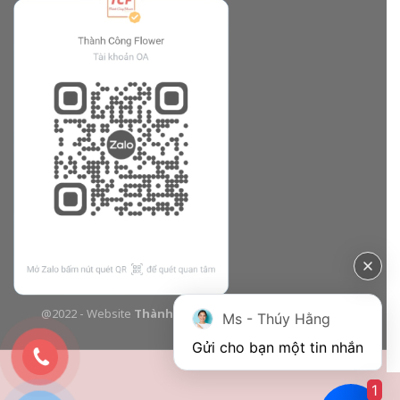
@2022 - Website
Thành Công Flower
| Design bởi
TCF
Ms - Thúy Hằng
Gửi cho bạn một tin nhắn
1