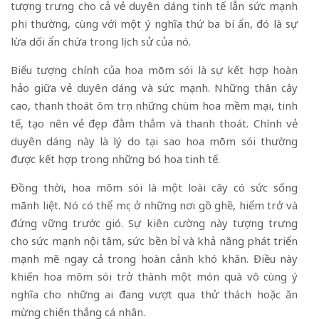
tượng trưng cho cả vẻ duyên dáng tinh tế lẫn sức mạnh
phi thường, cùng với một ý nghĩa thứ ba bí ẩn, đó là sự
lừa dối ẩn chứa trong lịch sử của nó.
Biểu tượng chính của hoa mõm sói là sự kết hợp hoàn
hảo giữa vẻ duyên dáng và sức mạnh. Những thân cây
cao, thanh thoát ôm trọn những chùm hoa mềm mại, tinh
tế, tạo nên vẻ đẹp đằm thắm và thanh thoát. Chính vẻ
duyên dáng này là lý do tại sao hoa mõm sói thường
được kết hợp trong những bó hoa tinh tế.
Đồng thời, hoa mõm sói là một loài cây có sức sống
mãnh liệt. Nó có thể mọc ở những nơi gồ ghề, hiểm trở và
đứng vững trước gió. Sự kiên cường này tượng trưng
cho sức mạnh nội tâm, sức bền bỉ và khả năng phát triển
mạnh mẽ ngay cả trong hoàn cảnh khó khăn. Điều này
khiến hoa mõm sói trở thành một món quà vô cùng ý
nghĩa cho những ai đang vượt qua thử thách hoặc ăn
mừng chiến thắng cá nhân.