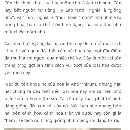
Tên chi chính thức của hoa mõm chó là Antirrhinum. Tên
này bắt nguồn từ tiếng Hy Lạp “anti”, nghĩa là “giống
như”, và “rhin”, nghĩa là “mũi” hoặc “mõm”. Khi nhìn vào
bông hoa, bạn có thể thấy hình dạng của nó giống như
một chiếc mõm nhỏ.
Các nhà thực vật học đã chọn cái tên này để mô tả một cách
khoa học vẻ ngoài đặc biệt của loài hoa này, một đặc điểm
đã thu hút mọi người qua nhiều thế kỷ. Đây là một cái tên
trang trọng gợi lên tính cách vui tươi của loài hoa được
yêu mến này.
Mặc dù tên khoa học của hoa là Antirrhinum, nhưng hầu
hết chúng ta đều biết đến loài hoa này với cái tên phổ
biến hơn là hoa mõm sói. Cái tên này xuất phát từ hình
dáng giống đầu con sói của nó. Nếu bạn nhẹ nhàng bóp
hai bên cánh hoa, cánh hoa trên và dưới, hay còn gọi là
“hàm”, sẽ tách ra, trông giống như miệng sói đang há ra.