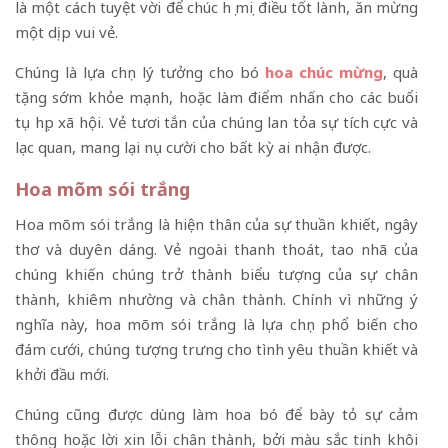
là một cách tuyệt vời để chúc họ mọi điều tốt lành, ăn mừng
một dịp vui vẻ.
Chúng là lựa chọn lý tưởng cho bó
hoa chúc mừng
, quà
tặng sớm khỏe mạnh, hoặc làm điểm nhấn cho các buổi
tụ họp xã hội. Vẻ tươi tắn của chúng lan tỏa sự tích cực và
lạc quan, mang lại nụ cười cho bất kỳ ai nhận được.
Hoa mõm sói trắng
Hoa mõm sói trắng là hiện thân của sự thuần khiết, ngây
thơ và duyên dáng. Vẻ ngoài thanh thoát, tao nhã của
chúng khiến chúng trở thành biểu tượng của sự chân
thành, khiêm nhường và chân thành. Chính vì những ý
nghĩa này, hoa mõm sói trắng là lựa chọn phổ biến cho
đám cưới, chúng tượng trưng cho tình yêu thuần khiết và
khởi đầu mới.
Chúng cũng được dùng làm hoa bó để bày tỏ sự cảm
thông hoặc lời xin lỗi chân thành, bởi màu sắc tinh khôi