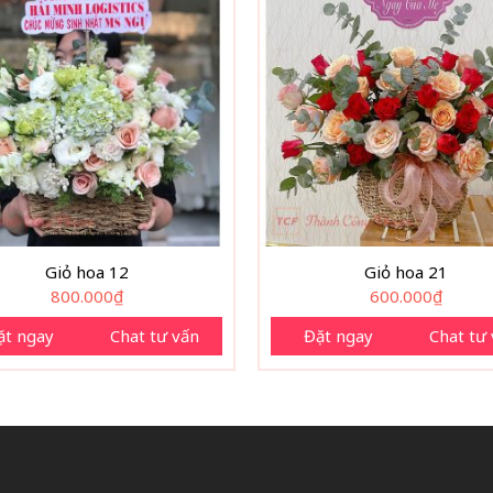
Giỏ hoa 12
Giỏ hoa 21
800.000
₫
600.000
₫
ặt ngay
Chat tư vấn
Đặt ngay
Chat tư