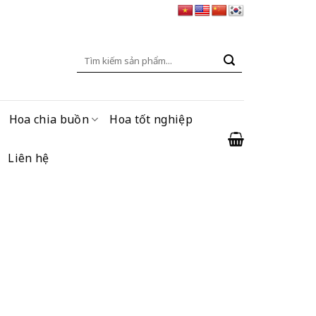
Tìm
kiếm:
Hoa chia buồn
Hoa tốt nghiệp
Liên hệ
ện