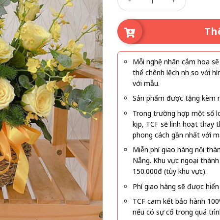
là:
tại
640.000₫.
là:
590
Th
Mỗi nghệ nhân cắm hoa sẽ c
thể chênh lệch nhẹ so với
với mẫu.
Sản phẩm được tặng kèm mi
Trong trường hợp một số l
kịp, TCF sẽ linh hoạt thay
phong cách gần nhất với m
Miễn phí giao hàng nội thà
Nẵng. Khu vực ngoại thành
150.000đ (tùy khu vực).
Phí giao hàng sẽ được hiển 
TCF cam kết bảo hành 100
nếu có sự cố trong quá trì