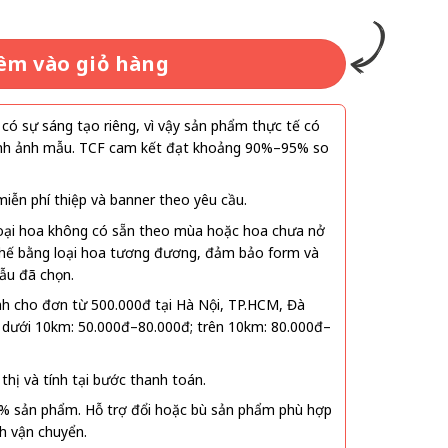
.000₫.
êm vào giỏ hàng
ó sự sáng tạo riêng, vì vậy sản phẩm thực tế có
 hình ảnh mẫu. TCF cam kết đạt khoảng 90%–95% so
ễn phí thiệp và banner theo yêu cầu.
oại hoa không có sẵn theo mùa hoặc hoa chưa nở
 thế bằng loại hoa tương đương, đảm bảo form và
ẫu đã chọn.
nh cho đơn từ 500.000đ tại Hà Nội, TP.HCM, Đà
 dưới 10km: 50.000đ–80.000đ; trên 10km: 80.000đ–
thị và tính tại bước thanh toán.
% sản phẩm. Hỗ trợ đổi hoặc bù sản phẩm phù hợp
nh vận chuyển.