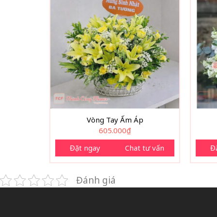
Vòng Tay Ấm Áp
605.000
₫
Đặt ngay
Chat tư vấn
Đ
Đánh giá