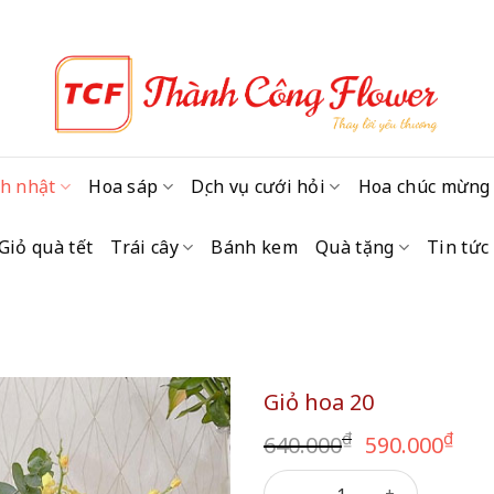
h nhật
Hoa sáp
Dịch vụ cưới hỏi
Hoa chúc mừng
Giỏ quà tết
Trái cây
Bánh kem
Quà tặng
Tin tức
Giỏ hoa 20
Giá
Giá
₫
₫
640.000
590.000
gốc
hi
Giỏ hoa 20 số lượng