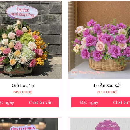
Giỏ hoa 15
Tri Ân Sâu Sắc
660.000
₫
630.000
₫
ặt ngay
Chat tư vấn
Đặt ngay
Chat tư