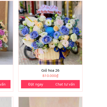
Giỏ hoa 26
810.000
₫
 vấn
Đặt ngay
Chat tư vấn