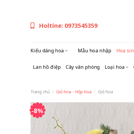
Skip
to
content
Holtine: 0973545359
Kiểu dáng hoa
Mẫu hoa nhập
Hoa sin
Lan hồ điệp
Cây văn phòng
Loại hoa
Trang chủ
/
Giỏ hoa - Hộp hoa
/
Giỏ hoa
-8%