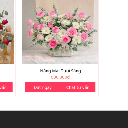
Nắng Mai Tươi Sáng
600.000
₫
 vấn
Đặt ngay
Chat tư vấn