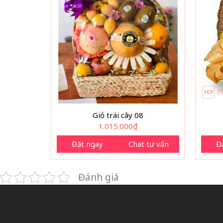
Giỏ trái cây 08
1.015.000
₫
Đặt ngay
Chat tư vấn
Đ
Đánh giá