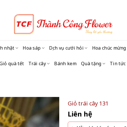
h nhật
Hoa sáp
Dịch vụ cưới hỏi
Hoa chúc mừng
Giỏ quà tết
Trái cây
Bánh kem
Quà tặng
Tin tức
Giỏ trái cây 131
Liên hệ