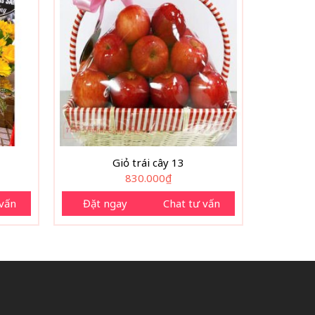
Giỏ trái cây 13
830.000
₫
 vấn
Đặt ngay
Chat tư vấn