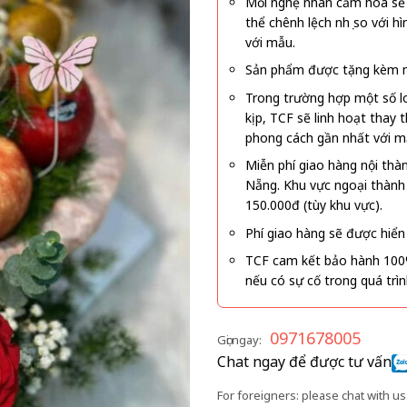
Mỗi nghệ nhân cắm hoa sẽ c
thể chênh lệch nhẹ so với
với mẫu.
Sản phẩm được tặng kèm mi
Trong trường hợp một số l
kịp, TCF sẽ linh hoạt thay
phong cách gần nhất với m
Miễn phí giao hàng nội thà
Nẵng. Khu vực ngoại thành
150.000đ (tùy khu vực).
Phí giao hàng sẽ được hiển 
TCF cam kết bảo hành 100
nếu có sự cố trong quá trì
0971678005
Gọi ngay:
Chat ngay để được tư vấn
For foreigners: please chat with us 