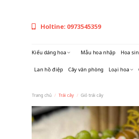
Skip
to
content
Holtine: 0973545359
Kiểu dáng hoa
Mẫu hoa nhập
Hoa sin
Lan hồ điệp
Cây văn phòng
Loại hoa
Trang chủ
/
Trái cây
/
Giỏ trái cây