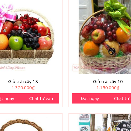
Giỏ trái cây 18
Giỏ trái cây 10
1.320.000
₫
1.150.000
₫
ặt ngay
Chat tư vấn
Đặt ngay
Chat tư