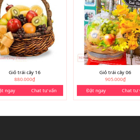
Giỏ trái cây 16
Giỏ trái cây 06
880.000
₫
905.000
₫
ặt ngay
Chat tư vấn
Đặt ngay
Chat tư