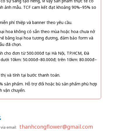
ó sự sáng tạo riêng, vì vậy sản phẩm thực tế có
 hình ảnh mẫu. TCF cam kết đạt khoảng 90%–95% so
ễn phí thiệp và banner theo yêu cầu.
oại hoa không có sẵn theo mùa hoặc hoa chưa nở
 thế bằng loại hoa tương đương, đảm bảo form và
ẫu đã chọn.
nh cho đơn từ 500.000đ tại Hà Nội, TP.HCM, Đà
 dưới 10km: 50.000đ–80.000đ; trên 10km: 80.000đ–
thị và tính tại bước thanh toán.
% sản phẩm. Hỗ trợ đổi hoặc bù sản phẩm phù hợp
nh vận chuyển.
thanhcongflower@gmail.com
via email: