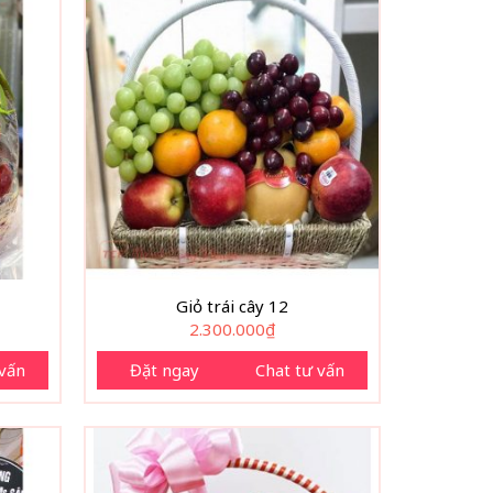
Giỏ trái cây 12
2.300.000
₫
 vấn
Đặt ngay
Chat tư vấn