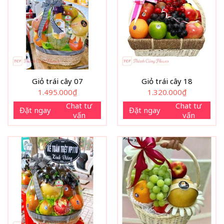
Giỏ trái cây 07
Giỏ trái cây 18
1.495.000
₫
1.320.000
₫
Chat tư
Chat tư
Đặt ngay
Đặt ngay
vấn
vấn