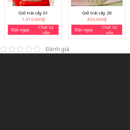
Giỏ trái cây 01
Giỏ trái cây 26
1.015.000
₫
830.000
₫
Chat tư
Chat tư
Đặt ngay
Đặt ngay
vấn
vấn
Đánh giá