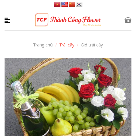
Skip
to
content
Trang chủ
/
Trái cây
/
Giỏ trái cây